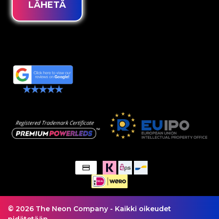
LÄHETÄ
© 2026 The Neon Company - Kaikki oikeudet
pidätetään.