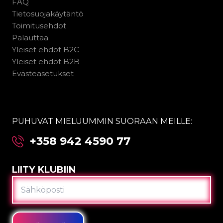
FAQ
Tietosuojakäytäntö
Toimitusehdot
Palauttaa
Yleiset ehdot B2C
Yleiset ehdot B2B
Evästeasetukset
PUHUVAT MIELUUMMIN SUORAAN MEILLE:
+358 942 4590 77
LIITY KLUBIIN
SÄHKÖPOSTI