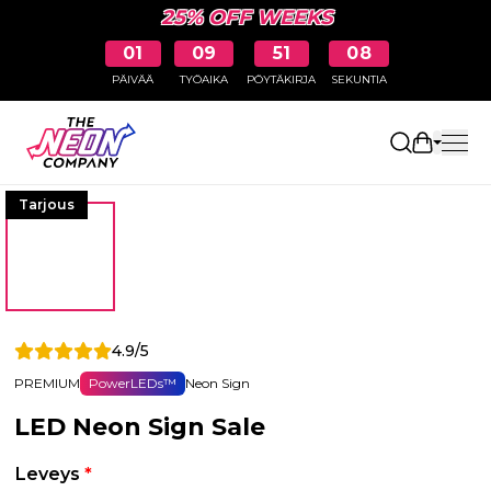
25% OFF WEEKS
01
09
51
08
PÄIVÄÄ
TYÖAIKA
PÖYTÄKIRJA
SEKUNTIA
Avaa osto
Tarjous
4.9/5
PREMIUM
PowerLEDs™
Neon Sign
LED Neon Sign Sale
Leveys
*