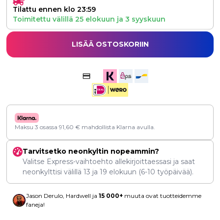
Tilattu ennen klo 23:59
Toimitettu välillä
25 elokuun
ja
3 syyskuun
LISÄÄ OSTOSKORIIN
Maksu 3 osassa
91,60
€
mahdollista Klarna avulla.
Tarvitsetko neonkyltin nopeammin?
Valitse Express-vaihtoehto allekirjoittaessasi ja saat
neonkylttisi välillä
13
ja
19 elokuun
(6-10 työpäivää).
Jason Derulo, Hardwell ja
15 000+
muuta ovat tuotteidemme
faneja!