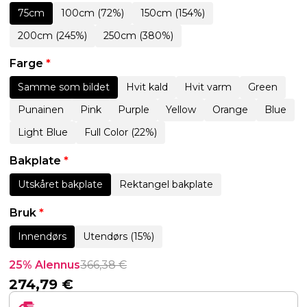
75cm
100cm (72%)
150cm (154%)
200cm (245%)
250cm (380%)
Farge
*
Samme som bildet
Hvit kald
Hvit varm
Green
Punainen
Pink
Purple
Yellow
Orange
Blue
Light Blue
Full Color (22%)
Bakplate
*
Utskåret bakplate
Rektangel bakplate
Bruk
*
Innendørs
Utendørs (15%)
25% Alennus
366,38
€
274,79
€