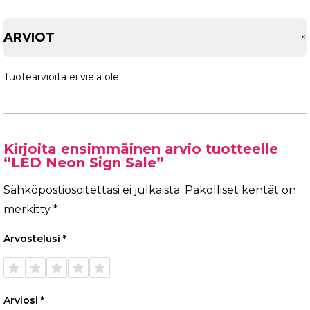
ARVIOT
Tuotearvioita ei vielä ole.
Kirjoita ensimmäinen arvio tuotteelle
“LED Neon Sign Sale”
Sähköpostiosoitettasi ei julkaista.
Pakolliset kentät on
merkitty
*
Arvostelusi
*
1/5
2/5
3/5
4/5
5/5
tähteä
tähteä
tähteä
tähteä
tähteä
Arviosi
*