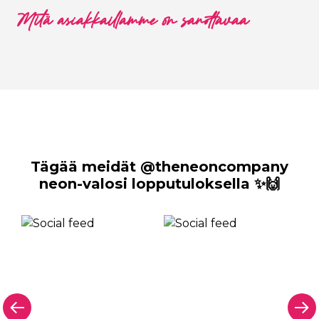
Mitä asiakkaillamme on sanottavaa
Tägää meidät @theneoncompany
neon-valosi lopputuloksella ✨🙌