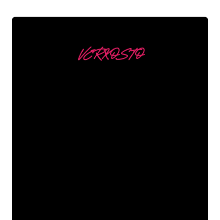
VERKOSTO
Asiakkaitamme ovat
mm
Neon Companyn Neon-asiantuntijat
ovat valmiita muuttamaan yrityksesi
nimen, logon tai tuotemerkin Neon-
valaistukseksi tunnelmallisella ja
tehokkaalla tavalla. Asiakaskuntaamme
kuuluu yli 5000+ yritystä ja tunnettua
tuotemerkkiä, joten olet tullut oikeaan
paikkaan hankkiaksesi kestävän Neon-
kyltin edullisimmalla hintatakuulla.