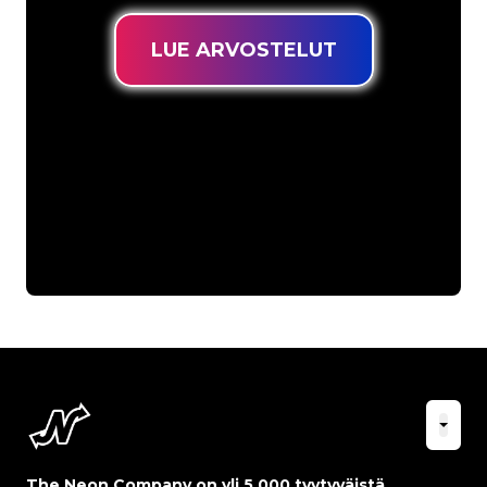
LUE ARVOSTELUT
The Neon Company on yli 5 000 tyytyväistä