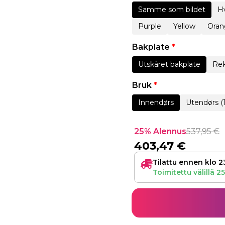
Samme som bildet
Hv
Purple
Yellow
Oran
Bakplate
*
Utskåret bakplate
Rek
Bruk
*
Innendørs
Utendørs (
25% Alennus
537,95
€
403,47
€
Tilattu ennen klo 2
Toimitettu välillä
25