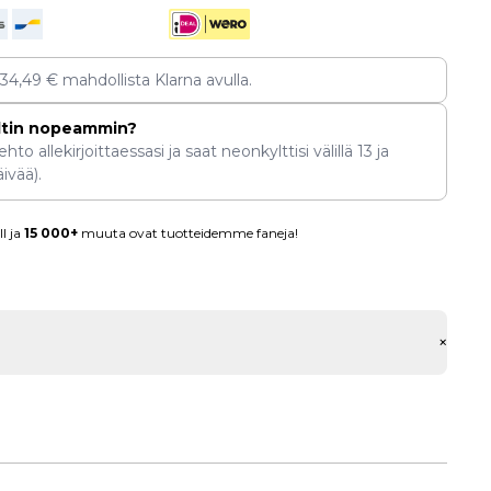
134,49
€
mahdollista Klarna avulla.
ltin nopeammin?
hto allekirjoittaessasi ja saat neonkylttisi välillä
13
ja
ivää).
l ja
15 000+
muuta ovat tuotteidemme faneja!
+