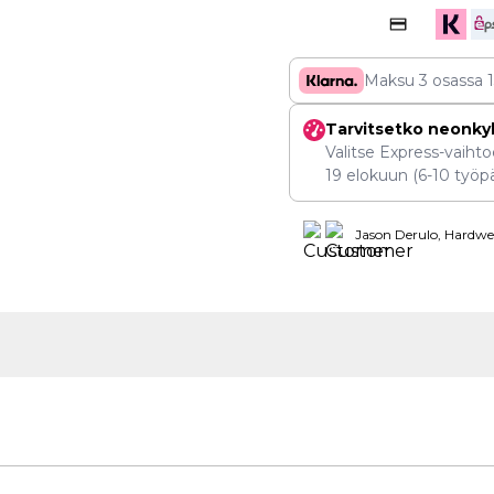
Maksu 3 osassa
Tarvitsetko neonky
Valitse Express-vaihtoe
19 elokuun
(6-10 työpä
Jason Derulo, Hardwel