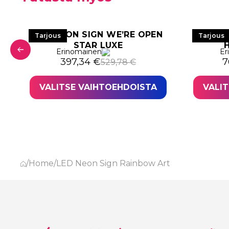
R
LED NEON SIGN WE’RE OPEN
LED 
Tarjous
Tarjous
STAR LUXE
Erinomainen
Er
 578,82 €.
,12 €.
Alkuperäinen hinta oli: 529,78 €.
Nykyinen hinta on: 397,34 €.
A
N
397,34
€
7
529,78
€
VALITSE VAIHTOEHDOISTA
VALI
/
Home
/
LED Neon Sign Rainbow Art