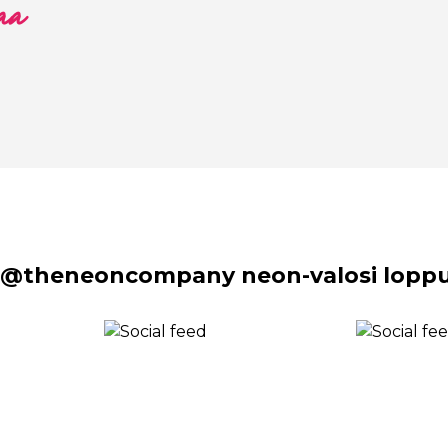
aa
 @theneoncompany neon-valosi lopput