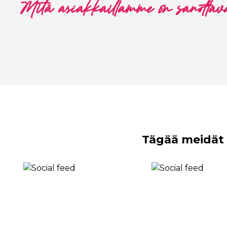
Mitä asiakkaillamme on sanottav
Tägää meidät