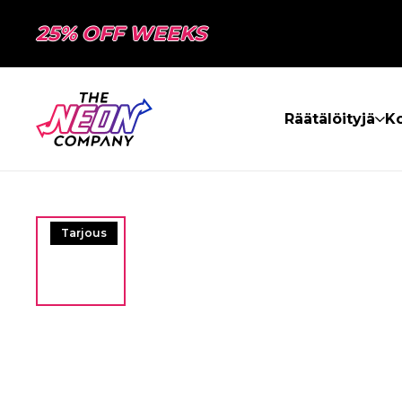
25% OFF WEEKS
Räätälöityjä
Ko
Tarjous