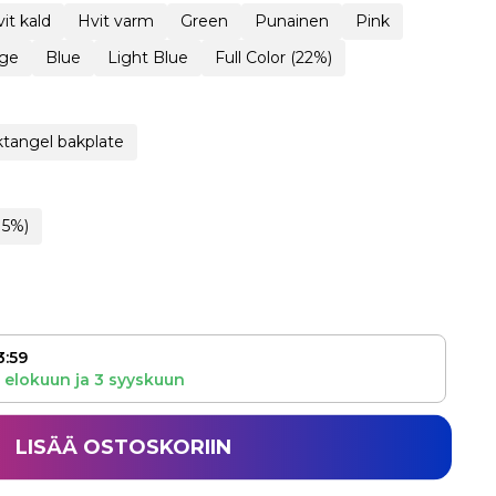
it kald
Hvit varm
Green
Punainen
Pink
ge
Blue
Light Blue
Full Color (22%)
tangel bakplate
15%)
3:59
 elokuun
ja
3 syyskuun
LISÄÄ OSTOSKORIIN