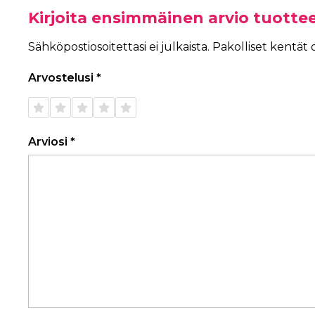
Kirjoita ensimmäinen arvio tuotte
Sähköpostiosoitettasi ei julkaista.
Pakolliset kentät
Arvostelusi
*
1/5
2/5
3/5
4/5
5/5
tähteä
tähteä
tähteä
tähteä
tähteä
Arviosi
*