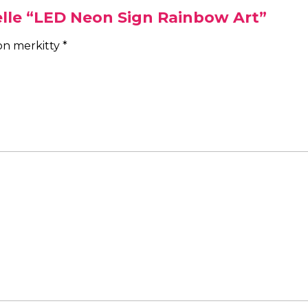
elle “LED Neon Sign Rainbow Art”
 on merkitty
*