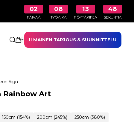
02
08
13
48
PÄIVÄÄ
TYÖAIKA
PÖYTÄKIRJA
SEKUNTIA
ILMAINEN TARJOUS & SUUNNITTELU
Avaa ostoskori
eon Sign
 Rainbow Art
150cm (154%)
200cm (245%)
250cm (380%)