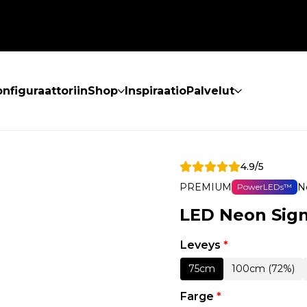
nfiguraattoriin
Shop
Inspiraatio
Palvelut
4.9/5
PREMIUM
N
PowerLEDs™
LED Neon Sign
Leveys
*
75cm
100cm (72%)
Farge
*