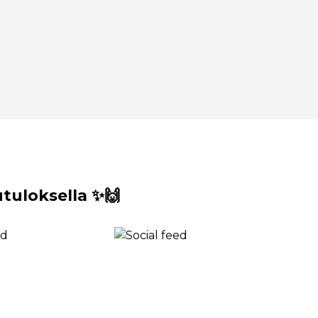
uloksella ✨🙌