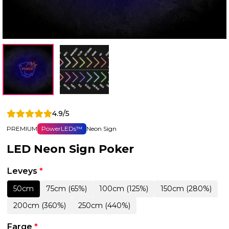
4.9/5
PREMIUM
PowerLEDs™
Neon Sign
LED Neon Sign Poker
Leveys
*
50cm
75cm (65%)
100cm (125%)
150cm (280%)
200cm (360%)
250cm (440%)
Farge
*