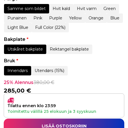
Samme som bildet
Hvit kald
Hvit varm
Green
Punainen
Pink
Purple
Yellow
Orange
Blue
Light Blue
Full Color (22%)
Bakplate
*
Utskåret bakplate
Rektangel bakplate
Bruk
*
Innendørs
Utendørs (15%)
25% Alennus
380,00
€
285,00
€
Tilattu ennen klo 23:59
Toimitettu välillä
25 elokuun
ja
3 syyskuun
LISÄÄ OSTOSKORIIN