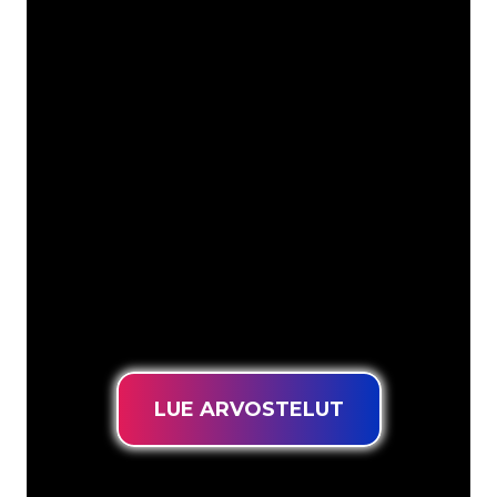
Asiakkaitamme ovat
mm
Neon Companyn Neon-asiantuntijat
ovat valmiita muuttamaan yrityksesi
nimen, logon tai tuotemerkin Neon-
valaistukseksi tunnelmallisella ja
tehokkaalla tavalla. Asiakaskuntaamme
kuuluu yli 5000+ yritystä ja tunnettua
tuotemerkkiä, joten olet tullut oikeaan
paikkaan hankkiaksesi kestävän Neon-
kyltin edullisimmalla hintatakuulla.
LUE ARVOSTELUT