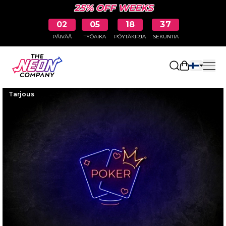
25% OFF WEEKS
02
05
18
36
PÄIVÄÄ
TYÖAIKA
PÖYTÄKIRJA
SEKUNTIA
Avaa ostosk
Tarjous