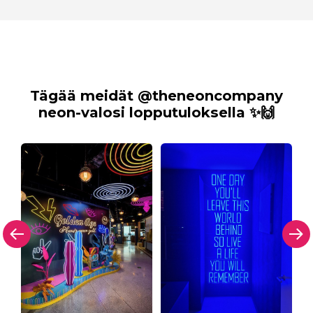
Tägää meidät @theneoncompany
neon-valosi lopputuloksella ✨🙌