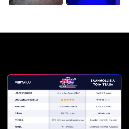
Miksi neonkyltti The Neon
Company?