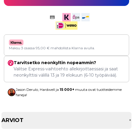
Maksu 3 osassa
95,00
€
mahdollista Klarna avulla.
Tarvitsetko neonkyltin nopeammin?
Valitse Express-vaihtoehto allekirjoittaessasi ja saat
neonkylttisi välillä
13
ja
19 elokuun
(6-10 työpäivää).
Jason Derulo, Hardwell ja
15 000+
muuta ovat tuotteidemme
faneja!
ARVIOT