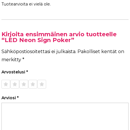
Tuotearvioita ei vielä ole.
Kirjoita ensimmäinen arvio tuotteelle
“LED Neon Sign Poker”
Sähköpostiosoitettasi ei julkaista.
Pakolliset kentät on
merkitty
*
Arvostelusi
*
1/5
2/5
3/5
4/5
5/5
tähteä
tähteä
tähteä
tähteä
tähteä
Arviosi
*