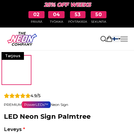
25% OFF WEEKS
02
04
53
49
PÄIVÄÄ
TYÖAIKA
PÖYTÄKIRJA
SEKUNTIA
Avaa ostosk
Tarjous
4.9/5
PREMIUM
PowerLEDs™
Neon Sign
LED Neon Sign Palmtree
Leveys
*