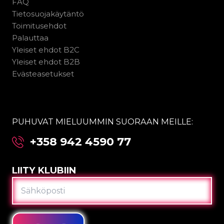
FAQ
Tietosuojakäytäntö
Toimitusehdot
Palauttaa
Yleiset ehdot B2C
Yleiset ehdot B2B
Evästeasetukset
PUHUVAT MIELUUMMIN SUORAAN MEILLE:
+358 942 4590 77
LIITY KLUBIIN
SÄHKÖPOSTI