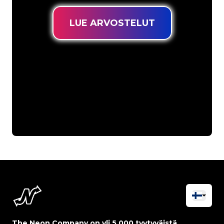
LUE ARVOSTELUT
The Neon Company on yli 5 000 tyytyväistä