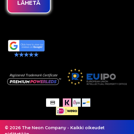
LÄHETÄ
© 2026 The Neon Company - Kaikki oikeudet
pidätetään.