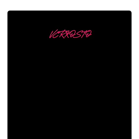
VERKOSTO
Asiakkaitamme ovat
mm
Neon Companyn Neon-asiantuntijat
ovat valmiita muuttamaan yrityksesi
nimen, logon tai tuotemerkin Neon-
valaistukseksi tunnelmallisella ja
tehokkaalla tavalla. Asiakaskuntaamme
kuuluu yli 5000+ yritystä ja tunnettua
tuotemerkkiä, joten olet tullut oikeaan
paikkaan hankkiaksesi kestävän Neon-
kyltin edullisimmalla hintatakuulla.