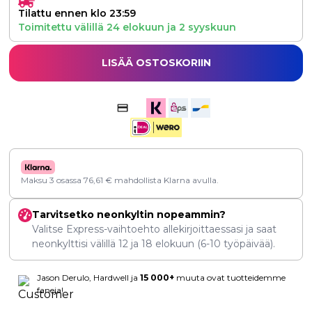
Tilattu ennen klo 23:59
Toimitettu välillä
24 elokuun
ja
2 syyskuun
LISÄÄ OSTOSKORIIN
Maksu 3 osassa
76,61
€
mahdollista Klarna avulla.
Tarvitsetko neonkyltin nopeammin?
Valitse Express-vaihtoehto allekirjoittaessasi ja saat
neonkylttisi välillä
12
ja
18 elokuun
(6-10 työpäivää).
Jason Derulo, Hardwell ja
15 000+
muuta ovat tuotteidemme
faneja!