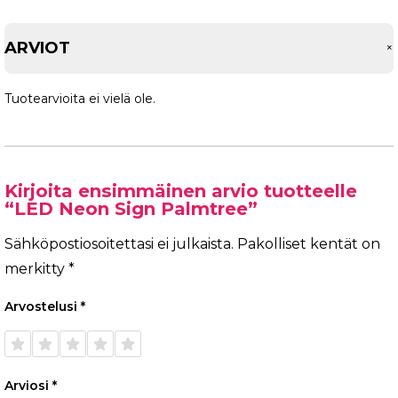
ARVIOT
Tuotearvioita ei vielä ole.
Kirjoita ensimmäinen arvio tuotteelle
“LED Neon Sign Palmtree”
Sähköpostiosoitettasi ei julkaista.
Pakolliset kentät on
merkitty
*
Arvostelusi
*
1/5
2/5
3/5
4/5
5/5
tähteä
tähteä
tähteä
tähteä
tähteä
Arviosi
*