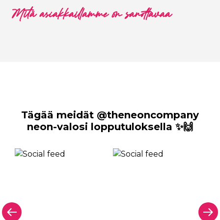
Mitä asiakkaillamme on sanottavaa
Tägää meidät @theneoncompany
neon-valosi lopputuloksella ✨🙌