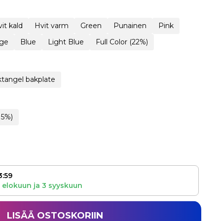
it kald
Hvit varm
Green
Punainen
Pink
ge
Blue
Light Blue
Full Color (22%)
tangel bakplate
15%)
3:59
 elokuun
ja
3 syyskuun
LISÄÄ OSTOSKORIIN