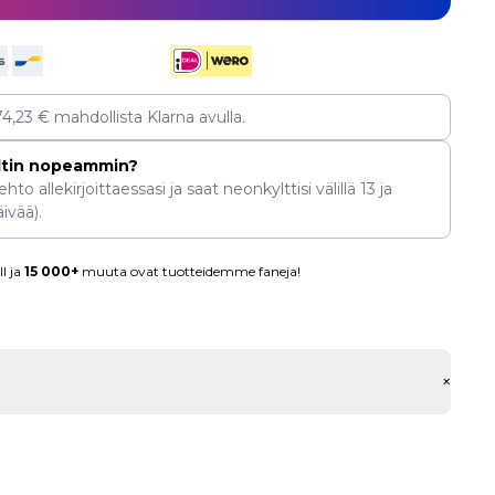
74,23
€
mahdollista Klarna avulla.
ltin nopeammin?
hto allekirjoittaessasi ja saat neonkylttisi välillä
13
ja
ivää).
l ja
15 000+
muuta ovat tuotteidemme faneja!
+