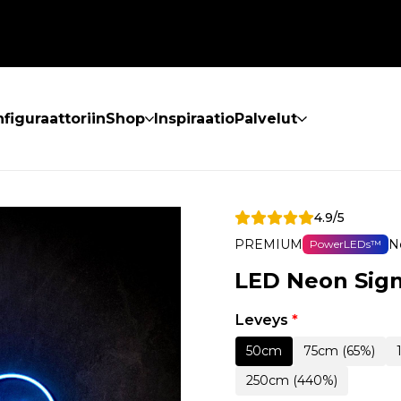
figuraattoriin
Shop
Inspiraatio
Palvelut
4.9/5
PREMIUM
N
PowerLEDs™
LED Neon Sig
Leveys
*
50cm
75cm (65%)
250cm (440%)