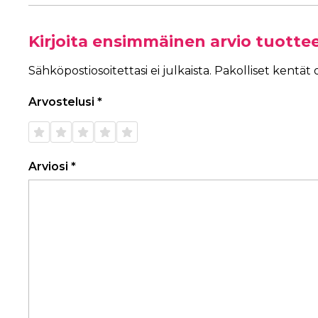
Kirjoita ensimmäinen arvio tuott
Sähköpostiosoitettasi ei julkaista.
Pakolliset kentät
Arvostelusi
*
1/5
2/5
3/5
4/5
5/5
tähteä
tähteä
tähteä
tähteä
tähteä
Arviosi
*