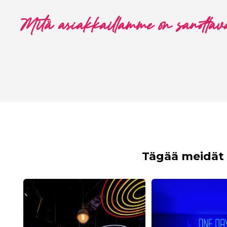
Mitä asiakkaillamme on sanottav
Tägää meidät