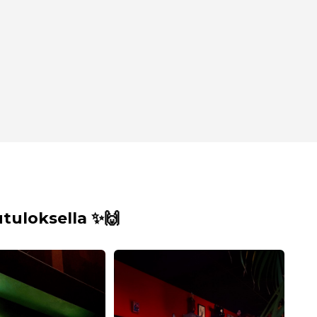
uloksella ✨🙌