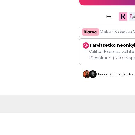
Maksu 3 osassa
Tarvitsetko neonky
Valitse Express-vaihtoe
19 elokuun
(6-10 työpä
Jason Derulo, Hardwel