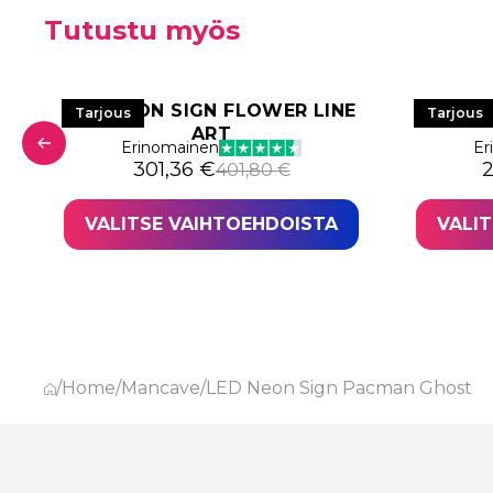
Tutustu myös
LED NEON SIGN FLOWER LINE
LED NE
Tarjous
Tarjous
ART
: 257,40 €.
,05 €.
Erinomainen
Er
Alkuperäinen hinta oli: 401,80 €.
Nykyinen hinta on: 301,36 €.
A
N
301,36
€
401,80
€
VALITSE VAIHTOEHDOISTA
VALI
/
Home
/
Mancave
/
LED Neon Sign Pacman Ghost