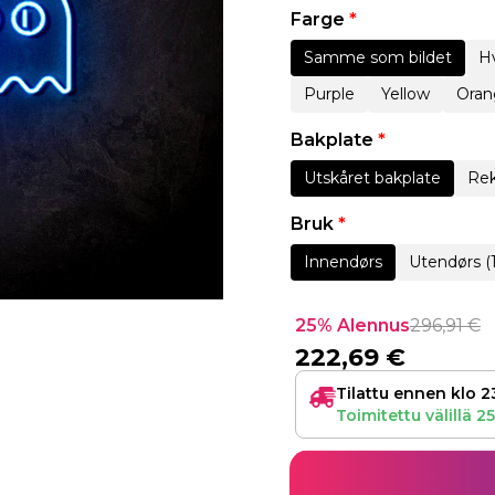
Farge
*
Samme som bildet
Hv
Purple
Yellow
Oran
Bakplate
*
Utskåret bakplate
Rek
Bruk
*
Innendørs
Utendørs (
25% Alennus
296,91
€
222,69
€
Tilattu ennen klo 2
Toimitettu välillä
25