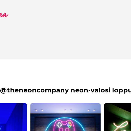
aa
 @theneoncompany neon-valosi lopput