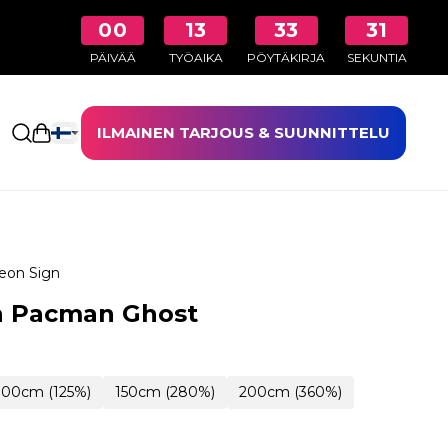
00
13
33
30
PÄIVÄÄ
TYÖAIKA
PÖYTÄKIRJA
SEKUNTIA
ILMAINEN TARJOUS & SUUNNITTELU
Avaa ostoskori
eon Sign
n Pacman Ghost
100cm (125%)
150cm (280%)
200cm (360%)