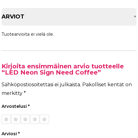
ARVIOT
Tuotearvioita ei vielä ole.
Kirjoita ensimmäinen arvio tuotteelle
“LED Neon Sign Need Coffee”
Sähköpostiosoitettasi ei julkaista.
Pakolliset kentät on
merkitty
*
Arvostelusi
*
1/5
2/5
3/5
4/5
5/5
tähteä
tähteä
tähteä
tähteä
tähteä
Arviosi
*