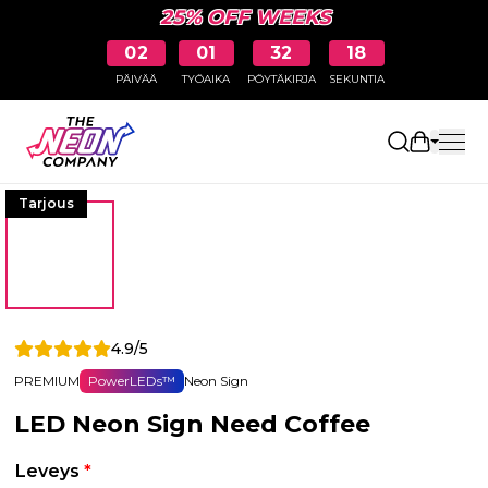
25% OFF WEEKS
02
01
32
17
PÄIVÄÄ
TYÖAIKA
PÖYTÄKIRJA
SEKUNTIA
Avaa osto
Tarjous
4.9/5
PREMIUM
PowerLEDs™
Neon Sign
LED Neon Sign Need Coffee
Leveys
*