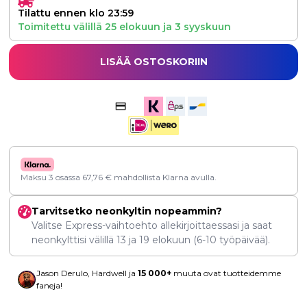
Tilattu ennen klo 23:59
Toimitettu välillä
25 elokuun
ja
3 syyskuun
LISÄÄ OSTOSKORIIN
Maksu 3 osassa
67,76
€
mahdollista Klarna avulla.
Tarvitsetko neonkyltin nopeammin?
Valitse Express-vaihtoehto allekirjoittaessasi ja saat
neonkylttisi välillä
13
ja
19 elokuun
(6-10 työpäivää).
Jason Derulo, Hardwell ja
15 000+
muuta ovat tuotteidemme
faneja!