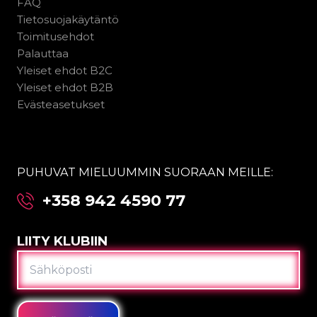
FAQ
Tietosuojakäytäntö
Toimitusehdot
Palauttaa
Yleiset ehdot B2C
Yleiset ehdot B2B
Evästeasetukset
PUHUVAT MIELUUMMIN SUORAAN MEILLE:
+358 942 4590 77
LIITY KLUBIIN
SÄHKÖPOSTI