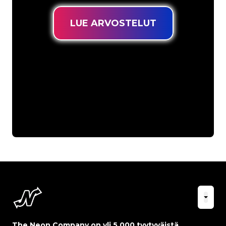
LUE ARVOSTELUT
The Neon Company on yli 5 000 tyytyväistä