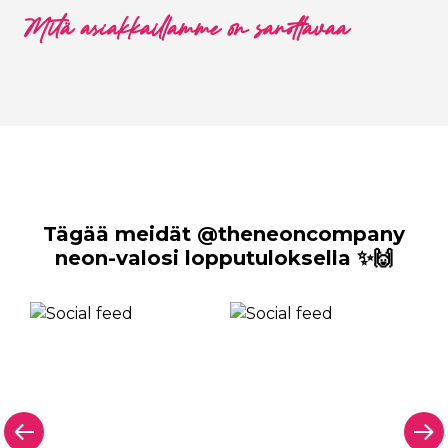
Mitä asiakkaillamme on sanottavaa
Tägää meidät @theneoncompany
neon-valosi lopputuloksella ✨🙌