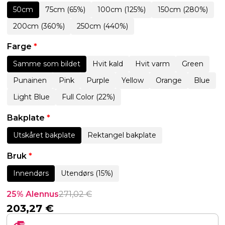
50cm
75cm (65%)
100cm (125%)
150cm (280%)
200cm (360%)
250cm (440%)
Farge
*
Samme som bildet
Hvit kald
Hvit varm
Green
Punainen
Pink
Purple
Yellow
Orange
Blue
Light Blue
Full Color (22%)
Bakplate
*
Utskåret bakplate
Rektangel bakplate
Bruk
*
Innendørs
Utendørs (15%)
25% Alennus
271,02
€
203,27
€