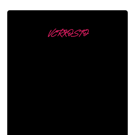
VERKOSTO
Asiakkaitamme ovat
mm
Neon Companyn Neon-asiantuntijat
ovat valmiita muuttamaan yrityksesi
nimen, logon tai tuotemerkin Neon-
valaistukseksi tunnelmallisella ja
tehokkaalla tavalla. Asiakaskuntaamme
kuuluu yli 5000+ yritystä ja tunnettua
tuotemerkkiä, joten olet tullut oikeaan
paikkaan hankkiaksesi kestävän Neon-
kyltin edullisimmalla hintatakuulla.