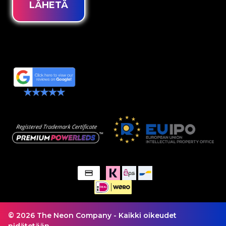
LÄHETÄ
© 2026 The Neon Company - Kaikki oikeudet
pidätetään.