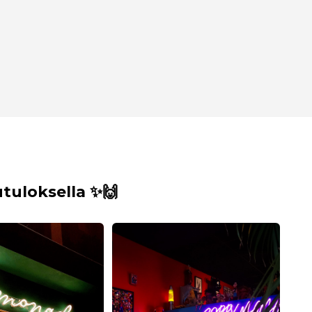
uloksella ✨🙌