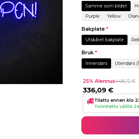
Samme som bildet
Hv
Purple
Yellow
Oran
Bakplate
*
Utskåret bakplate
Rek
Bruk
*
Innendørs
Utendørs (
25% Alennus
448,12
€
336,09
€
Tilattu ennen klo 2
Toimitettu välillä
24