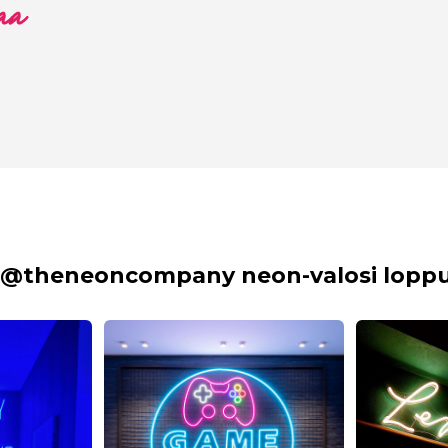
aa
 @theneoncompany neon-valosi lopput