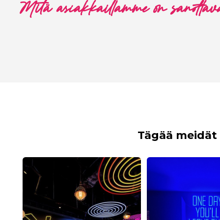
Mitä asiakkaillamme on sanottav
Tägää meidät