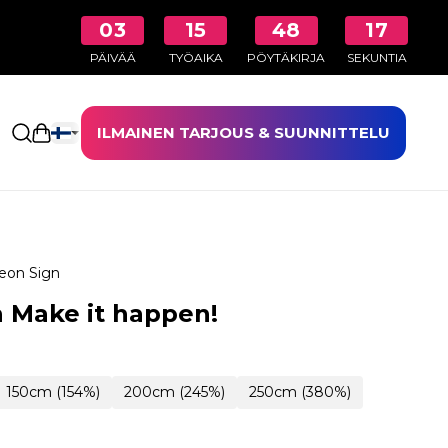
03
15
48
16
PÄIVÄÄ
TYÖAIKA
PÖYTÄKIRJA
SEKUNTIA
ILMAINEN TARJOUS & SUUNNITTELU
Avaa ostoskori
eon Sign
 Make it happen!
150cm (154%)
200cm (245%)
250cm (380%)