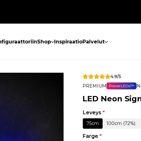
figuraattoriin
Shop
Inspiraatio
Palvelut
4.9/5
PREMIUM
N
PowerLEDs™
LED Neon Sign
Leveys
*
75cm
100cm (72%)
Farge
*