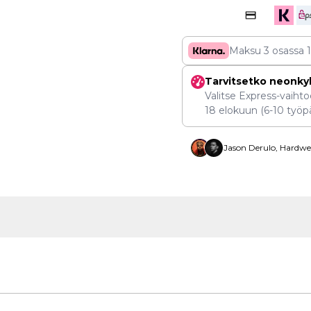
Maksu 3 osassa
Tarvitsetko neonky
Valitse Express-vaihtoe
18 elokuun
(6-10 työpä
Jason Derulo, Hardwel