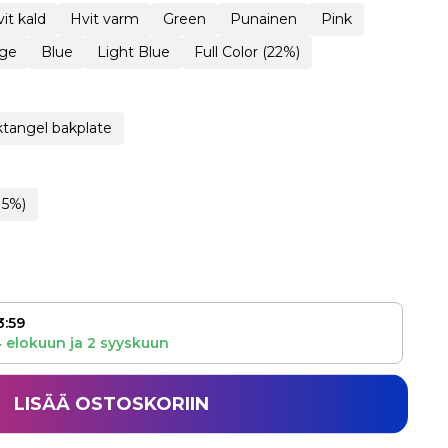
it kald
Hvit varm
Green
Punainen
Pink
ge
Blue
Light Blue
Full Color (22%)
tangel bakplate
15%)
3:59
 elokuun
ja
2 syyskuun
LISÄÄ OSTOSKORIIN