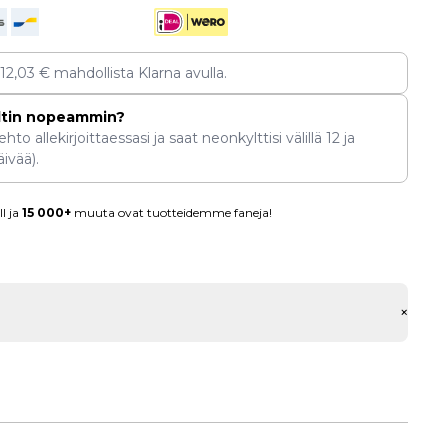
112,03
€
mahdollista Klarna avulla.
ltin nopeammin?
hto allekirjoittaessasi ja saat neonkylttisi välillä
12
ja
ivää).
l ja
15 000+
muuta ovat tuotteidemme faneja!
+