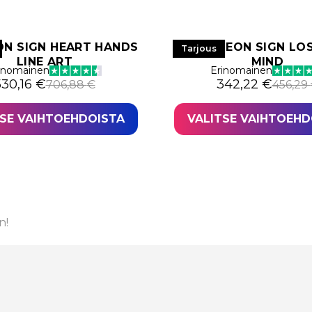
ON SIGN HEART HANDS
LED NEON SIGN LO
Tarjous
LINE ART
MIND
inomainen
Erinomainen
lkuperäinen hinta oli: 706,88 €.
ykyinen hinta on: 530,16 €.
Alkuperäinen hi
Nykyinen hinta 
530,16
€
342,22
€
706,88
€
456,29
TSE VAIHTOEHDOISTA
VALITSE VAIHTOEHD
n!