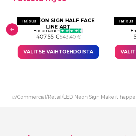
LED NEON SIGN HALF FACE
LED NE
Tarjous
Tarjous
LINE ART
Erinomainen
Er
 529,78 €.
,34 €.
Alkuperäinen hinta oli: 543,40 €.
Nykyinen hinta on: 407,55 €.
A
N
407,55
€
543,40
€
VALITSE VAIHTOEHDOISTA
VALI
/
Commercial
/
Retail
/
LED Neon Sign Make it happe