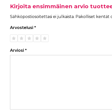
Kirjoita ensimmäinen arvio tuotte
Sähköpostiosoitettasi ei julkaista.
Pakolliset kentät
Arvostelusi
*
1/5
2/5
3/5
4/5
5/5
tähteä
tähteä
tähteä
tähteä
tähteä
Arviosi
*