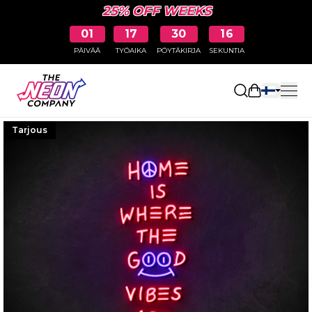
25% OFF WEEKS
01
17
30
15
PÄIVÄÄ
TYÖAIKA
PÖYTÄKIRJA
SEKUNTIA
Avaa ostosk
Tarjous