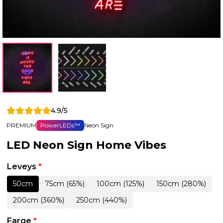
4.9/5
PREMIUM
PowerLEDs™
Neon Sign
LED Neon Sign Home Vibes
Leveys
*
50cm
75cm (65%)
100cm (125%)
150cm (280%)
200cm (360%)
250cm (440%)
Farge
*