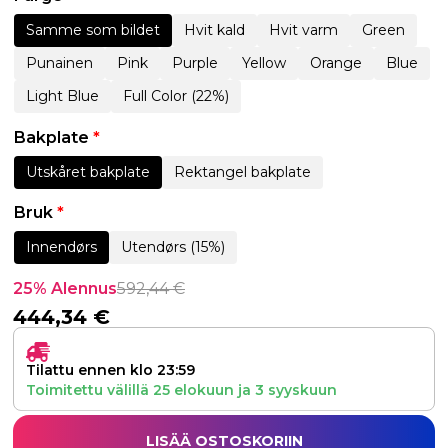
Samme som bildet
Hvit kald
Hvit varm
Green
Punainen
Pink
Purple
Yellow
Orange
Blue
Light Blue
Full Color (22%)
Bakplate
*
Utskåret bakplate
Rektangel bakplate
Bruk
*
Innendørs
Utendørs (15%)
25% Alennus
592,44
€
444,34
€
Tilattu ennen klo 23:59
Toimitettu välillä
25 elokuun
ja
3 syyskuun
LISÄÄ OSTOSKORIIN