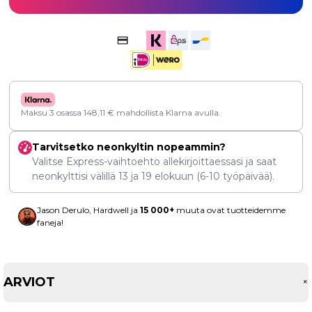
Maksu 3 osassa
148,11
€
mahdollista Klarna avulla.
Tarvitsetko neonkyltin nopeammin?
Valitse Express-vaihtoehto allekirjoittaessasi ja saat
neonkylttisi välillä
13
ja
19 elokuun
(6-10 työpäivää).
Jason Derulo, Hardwell ja
15 000+
muuta ovat tuotteidemme
faneja!
ARVIOT