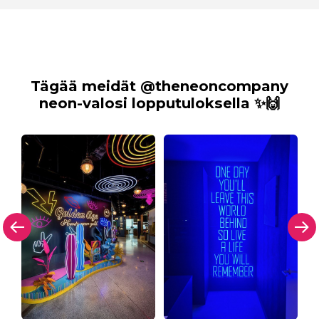
Tägää meidät @theneoncompany
neon-valosi lopputuloksella ✨🙌