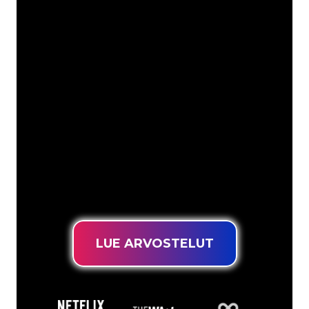
Asiakkaitamme ovat
mm
Neon Companyn Neon-asiantuntijat
ovat valmiita muuttamaan yrityksesi
nimen, logon tai tuotemerkin Neon-
valaistukseksi tunnelmallisella ja
tehokkaalla tavalla. Asiakaskuntaamme
kuuluu yli 5000+ yritystä ja tunnettua
tuotemerkkiä, joten olet tullut oikeaan
paikkaan hankkiaksesi kestävän Neon-
kyltin edullisimmalla hintatakuulla.
LUE ARVOSTELUT