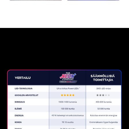
Miksi neonkyltti The Neon
Company?