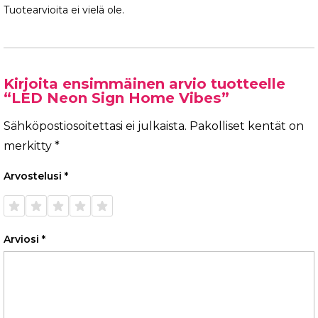
Tuotearvioita ei vielä ole.
Kirjoita ensimmäinen arvio tuotteelle
“LED Neon Sign Home Vibes”
Sähköpostiosoitettasi ei julkaista.
Pakolliset kentät on
merkitty
*
Arvostelusi
*
1/5
2/5
3/5
4/5
5/5
tähteä
tähteä
tähteä
tähteä
tähteä
Arviosi
*