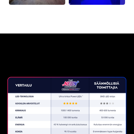
Miksi neonkyltti The Neon
Company?