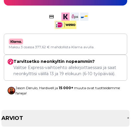
Maksu 3 osassa
377,62
€
mahdollista Klarna avulla.
Tarvitsetko neonkyltin nopeammin?
Valitse Express-vaihtoehto allekirjoittaessasi ja saat
neonkylttisi välillä
13
ja
19 elokuun
(6-10 työpäivää).
Jason Derulo, Hardwell ja
15 000+
muuta ovat tuotteidemme
faneja!
ARVIOT