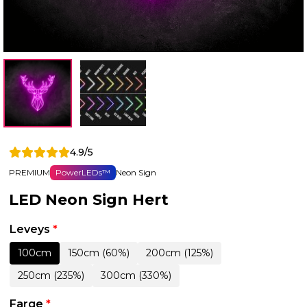
4.9/5
PREMIUM
PowerLEDs™
Neon Sign
LED Neon Sign Hert
Leveys
*
100cm
150cm (60%)
200cm (125%)
250cm (235%)
300cm (330%)
Farge
*