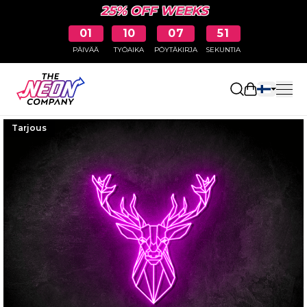
25% OFF WEEKS
01
10
07
50
PÄIVÄÄ
TYÖAIKA
PÖYTÄKIRJA
SEKUNTIA
Avaa ostosk
Tarjous