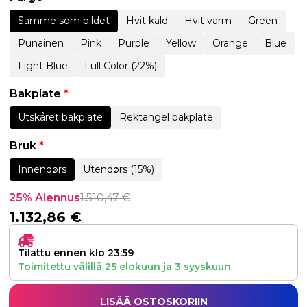
Samme som bildet
Hvit kald
Hvit varm
Green
Punainen
Pink
Purple
Yellow
Orange
Blue
Light Blue
Full Color (22%)
Bakplate
*
Utskåret bakplate
Rektangel bakplate
Bruk
*
Innendørs
Utendørs (15%)
25% Alennus
1.510,47
€
1.132,86
€
Tilattu ennen klo 23:59
Toimitettu välillä
25 elokuun
ja
3 syyskuun
LISÄÄ OSTOSKORIIN