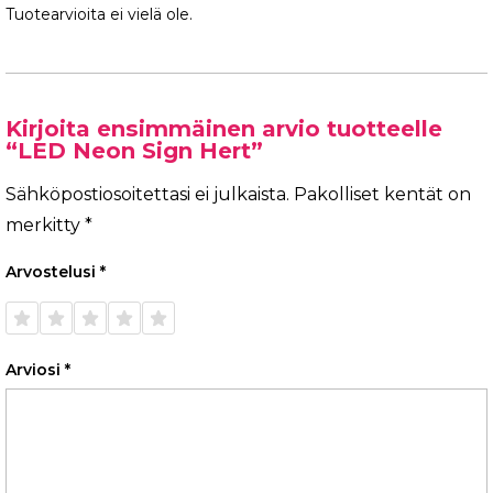
Tuotearvioita ei vielä ole.
Kirjoita ensimmäinen arvio tuotteelle
“LED Neon Sign Hert”
Sähköpostiosoitettasi ei julkaista.
Pakolliset kentät on
merkitty
*
Arvostelusi
*
1/5
2/5
3/5
4/5
5/5
tähteä
tähteä
tähteä
tähteä
tähteä
Arviosi
*