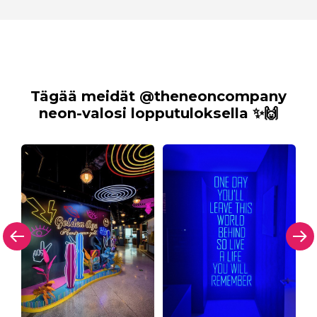
Tägää meidät @theneoncompany
neon-valosi lopputuloksella ✨🙌