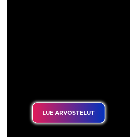
Asiakkaitamme ovat
mm
Neon Companyn Neon-asiantuntijat
ovat valmiita muuttamaan yrityksesi
nimen, logon tai tuotemerkin Neon-
valaistukseksi tunnelmallisella ja
tehokkaalla tavalla. Asiakaskuntaamme
kuuluu yli 5000+ yritystä ja tunnettua
tuotemerkkiä, joten olet tullut oikeaan
paikkaan hankkiaksesi kestävän Neon-
kyltin edullisimmalla hintatakuulla.
LUE ARVOSTELUT