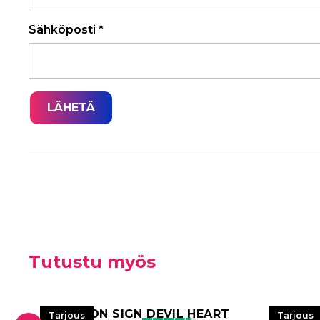
Sähköposti
*
Tutustu myös
LED NEON SIGN DEVIL HEART
LED
Tarjous
Tarjous