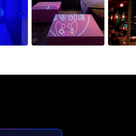
i neonkyltti The Neon Com