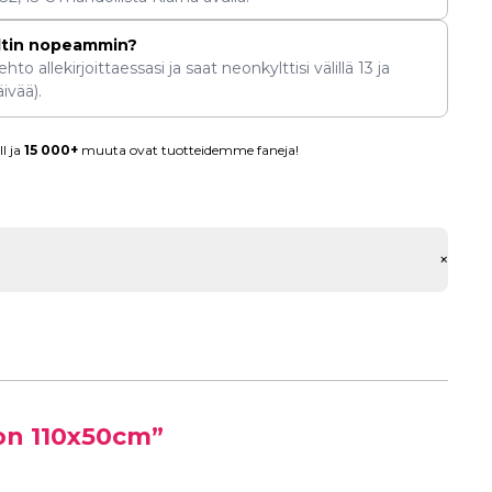
ltin nopeammin?
hto allekirjoittaessasi ja saat neonkylttisi välillä
13
ja
ivää).
l ja
15 000+
muuta ovat tuotteidemme faneja!
+
ion 110x50cm”