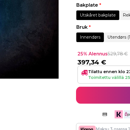
Bakplate
*
Utskåret bakplate
Rek
Bruk
*
Innendørs
Utendørs (
25% Alennus
529,78
€
397,34
€
Tilattu ennen klo 2
Toimitettu välillä
25
Maksu 3 osassa