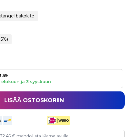
tangel bakplate
15%)
3:59
 elokuun
ja
3 syyskuun
LISÄÄ OSTOSKORIIN
132,45
€
mahdollista Klarna avulla.