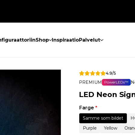
figuraattoriin
Shop
Inspiraatio
Palvelut
4.9/5
PREMIUM
N
PowerLEDs™
LED Neon Sign
Farge
*
Samme som bildet
Hv
Purple
Yellow
Oran