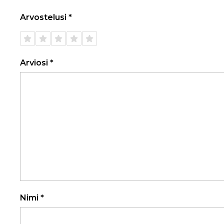
Arvostelusi
*
1/5
2/5
3/5
4/5
5/5
tähteä
tähteä
tähteä
tähteä
tähteä
Arviosi
*
Nimi
*