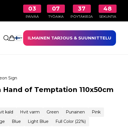
03
07
37
46
PÄIVÄÄ
TYÖAIKA
PÖYTÄKIRJA
SEKUNTIA
ILMAINEN TARJOUS & SUUNNITTELU
Avaa ostoskori
eon Sign
 Hand of Temptation 110x50cm
it kald
Hvit varm
Green
Punainen
Pink
ge
Blue
Light Blue
Full Color (22%)