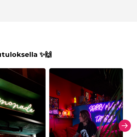
uloksella ✨🙌