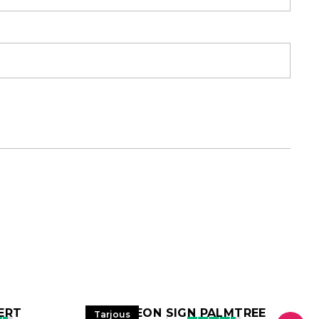
ERT
LED NEON SIGN PALMTREE
Tarjous