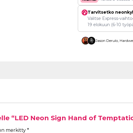
Tarvitsetko neonky
Valitse Express-vaihtoe
19 elokuun
(6-10 työpä
Jason Derulo, Hardwel
eelle “LED Neon Sign Hand of Temptat
 on merkitty
*