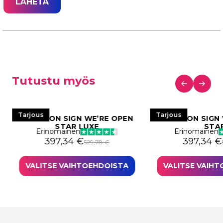
Tutustu myös
Tarjous
Tarjous
LED NEON SIGN WE’RE OPEN
LED NEON SIGN
STAR LUXE
STA
Erinomainen
Erinomainen
i: 592,44 €.
44,34 €.
Alkuperäinen hinta oli: 529,78 €.
Nykyinen hinta on: 397,34 €.
Alkuperäi
Nykyinen 
397,34
€
397,34
€
529,78
€
VALITSE VAIHTOEHDOISTA
VALITSE VAIH