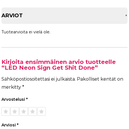
ARVIOT
Tuotearvioita ei vielä ole.
Kirjoita ensimmäinen arvio tuotteelle
“LED Neon Sign Get Shit Done”
Sähköpostiosoitettasi ei julkaista.
Pakolliset kentät on
merkitty
*
Arvostelusi
*
1/5
2/5
3/5
4/5
5/5
tähteä
tähteä
tähteä
tähteä
tähteä
Arviosi
*