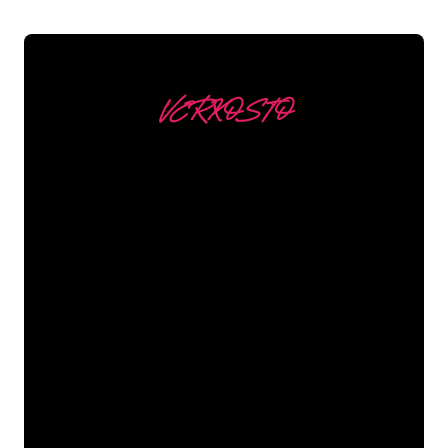
VERKOSTO
Asiakkaitamme ovat
mm
Neon Companyn Neon-asiantuntijat
ovat valmiita muuttamaan yrityksesi
nimen, logon tai tuotemerkin Neon-
valaistukseksi tunnelmallisella ja
tehokkaalla tavalla. Asiakaskuntaamme
kuuluu yli 5000+ yritystä ja tunnettua
tuotemerkkiä, joten olet tullut oikeaan
paikkaan hankkiaksesi kestävän Neon-
kyltin edullisimmalla hintatakuulla.