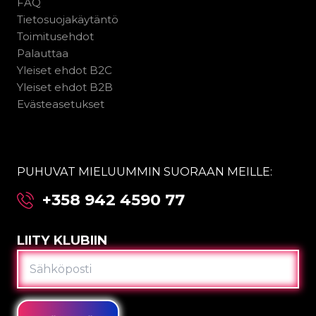
FAQ
Tietosuojakäytäntö
Toimitusehdot
Palauttaa
Yleiset ehdot B2C
Yleiset ehdot B2B
Evästeasetukset
PUHUVAT MIELUUMMIN SUORAAN MEILLE:
+358 942 4590 77
LIITY KLUBIIN
SÄHKÖPOSTI