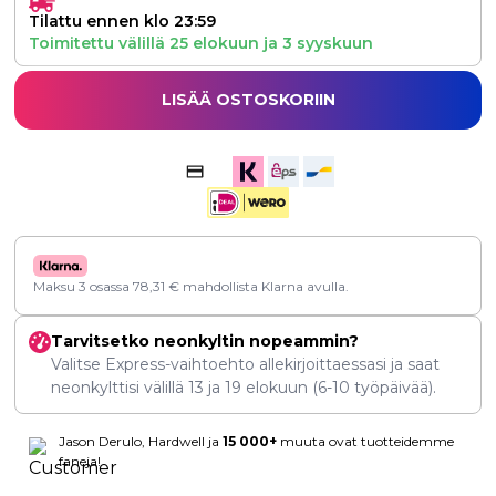
Tilattu ennen klo 23:59
Toimitettu välillä
25 elokuun
ja
3 syyskuun
LISÄÄ OSTOSKORIIN
Maksu 3 osassa
78,31
€
mahdollista Klarna avulla.
Tarvitsetko neonkyltin nopeammin?
Valitse Express-vaihtoehto allekirjoittaessasi ja saat
neonkylttisi välillä
13
ja
19 elokuun
(6-10 työpäivää).
Jason Derulo, Hardwell ja
15 000+
muuta ovat tuotteidemme
faneja!