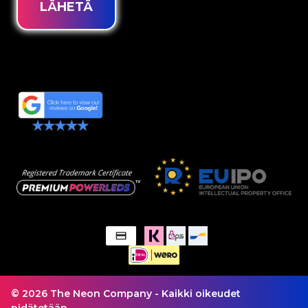
LÄHETÄ
© 2026 The Neon Company - Kaikki oikeudet
pidätetään.