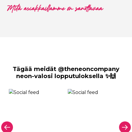
Mitä asiakkaillamme on sanottavaa
Tägää meidät @theneoncompany
neon-valosi lopputuloksella ✨🙌