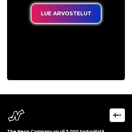
LUE ARVOSTELUT
The Neon Company on yli 5 000 tyytyväistä