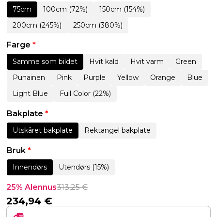
75cm
100cm (72%)
150cm (154%)
200cm (245%)
250cm (380%)
Farge
*
Samme som bildet
Hvit kald
Hvit varm
Green
Punainen
Pink
Purple
Yellow
Orange
Blue
Light Blue
Full Color (22%)
Bakplate
*
Utskåret bakplate
Rektangel bakplate
Bruk
*
Innendørs
Utendørs (15%)
25% Alennus
313,25
€
234,94
€