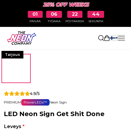
25% OFF WEEKS
01
06
22
43
PÄIVÄÄ
TYÖAIKA
PÖYTÄKIRJA
SEKUNTIA
Avaa ostosk
Tarjous
4.9/5
PREMIUM
PowerLEDs™
Neon Sign
LED Neon Sign Get Shit Done
Leveys
*