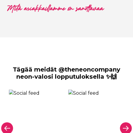
Mitä asiakkaillamme on sanottavaa
Tägää meidät @theneoncompany
neon-valosi lopputuloksella ✨🙌