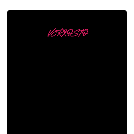
VERKOSTO
Asiakkaitamme ovat
mm
Neon Companyn Neon-asiantuntijat
ovat valmiita muuttamaan yrityksesi
nimen, logon tai tuotemerkin Neon-
valaistukseksi tunnelmallisella ja
tehokkaalla tavalla. Asiakaskuntaamme
kuuluu yli 5000+ yritystä ja tunnettua
tuotemerkkiä, joten olet tullut oikeaan
paikkaan hankkiaksesi kestävän Neon-
kyltin edullisimmalla hintatakuulla.