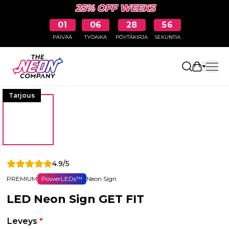
25% OFF WEEKS
01
06
28
55
PÄIVÄÄ
TYÖAIKA
PÖYTÄKIRJA
SEKUNTIA
Avaa osto
Tarjous
4.9/5
PREMIUM
PowerLEDs™
Neon Sign
LED Neon Sign GET FIT
Leveys
*