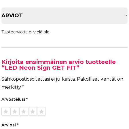
ARVIOT
Tuotearvioita ei vielä ole.
Kirjoita ensimmäinen arvio tuotteelle
“LED Neon Sign GET FIT”
Sähköpostiosoitettasi ei julkaista.
Pakolliset kentät on
merkitty
*
Arvostelusi
*
1/5
2/5
3/5
4/5
5/5
tähteä
tähteä
tähteä
tähteä
tähteä
Arviosi
*