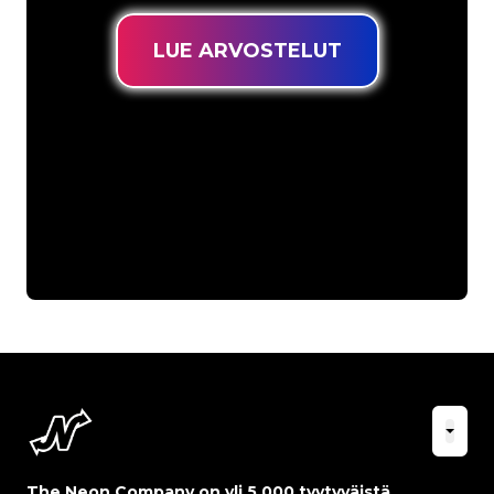
LUE ARVOSTELUT
The Neon Company on yli 5 000 tyytyväistä