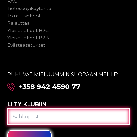
FAQ
Tietosuojakäytäntö
Toimitusehdot
Palauttaa
Yleiset ehdot B2C
Yleiset ehdot B2B
Evästeasetukset
PUHUVAT MIELUUMMIN SUORAAN MEILLE:
+358 942 4590 77
LIITY KLUBIIN
SÄHKÖPOSTI