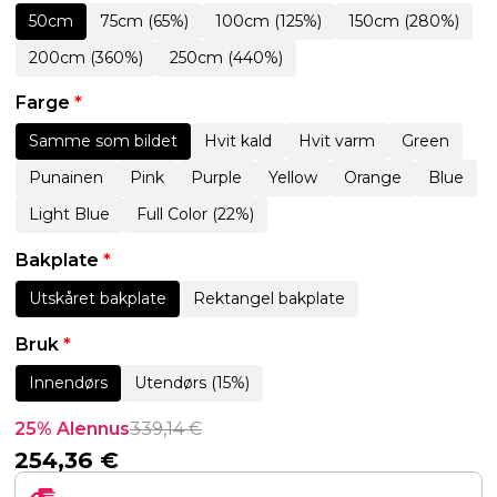
50cm
75cm (65%)
100cm (125%)
150cm (280%)
200cm (360%)
250cm (440%)
Farge
*
Samme som bildet
Hvit kald
Hvit varm
Green
Punainen
Pink
Purple
Yellow
Orange
Blue
Light Blue
Full Color (22%)
Bakplate
*
Utskåret bakplate
Rektangel bakplate
Bruk
*
Innendørs
Utendørs (15%)
25% Alennus
339,14
€
254,36
€