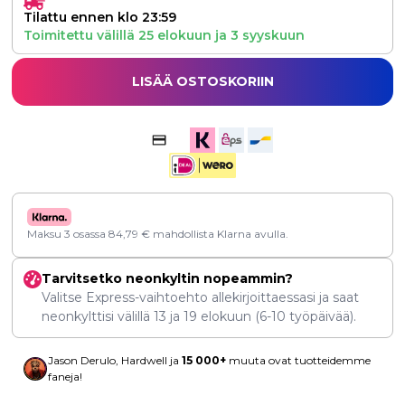
Tilattu ennen klo 23:59
Toimitettu välillä
25 elokuun
ja
3 syyskuun
LISÄÄ OSTOSKORIIN
Maksu 3 osassa
84,79
€
mahdollista Klarna avulla.
Tarvitsetko neonkyltin nopeammin?
Valitse Express-vaihtoehto allekirjoittaessasi ja saat
neonkylttisi välillä
13
ja
19 elokuun
(6-10 työpäivää).
Jason Derulo, Hardwell ja
15 000+
muuta ovat tuotteidemme
faneja!