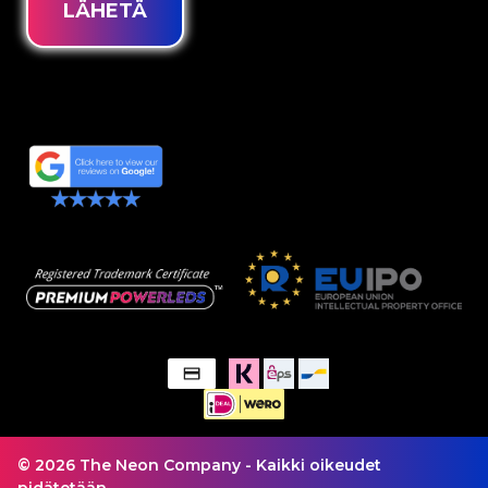
LÄHETÄ
© 2026 The Neon Company - Kaikki oikeudet
pidätetään.