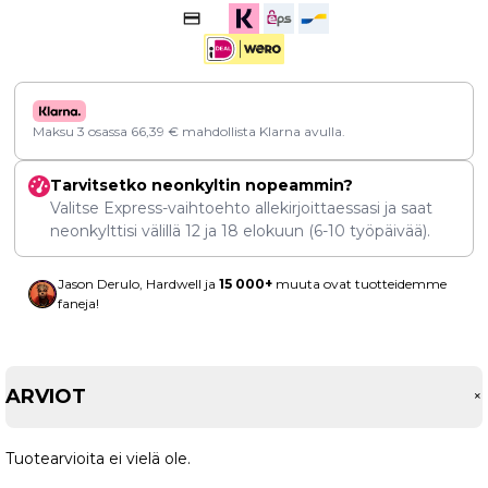
Maksu 3 osassa
66,39
€
mahdollista Klarna avulla.
Tarvitsetko neonkyltin nopeammin?
Valitse Express-vaihtoehto allekirjoittaessasi ja saat
neonkylttisi välillä
12
ja
18 elokuun
(6-10 työpäivää).
Jason Derulo, Hardwell ja
15 000+
muuta ovat tuotteidemme
faneja!
ARVIOT
Tuotearvioita ei vielä ole.