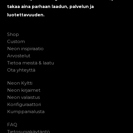
takaa aina parhaan laadun, palvelun ja
luotettavuuden.
Shop
Custom
Neon inspiraatio
Arvostelut
Tietoa meistä & laatu
Ota yhteyttä
Neon Kyltti
Neon kirjaimet
Neon valaistus
Konfiguraattori
Kumppanialusta
FAQ
Tietosuojakäytäntö