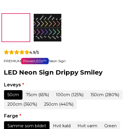
4.9/5
PREMIUM
PowerLEDs™
Neon Sign
LED Neon Sign Drippy Smiley
Leveys
*
50cm
75cm (65%)
100cm (125%)
150cm (280%)
200cm (360%)
250cm (440%)
Farge
*
Samme som bildet
Hvit kald
Hvit varm
Green