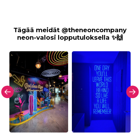
Tägää meidät @theneoncompany
neon-valosi lopputuloksella ✨🙌