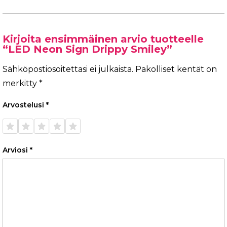
Kirjoita ensimmäinen arvio tuotteelle
“LED Neon Sign Drippy Smiley”
Sähköpostiosoitettasi ei julkaista.
Pakolliset kentät on
merkitty
*
Arvostelusi
*
1/5
2/5
3/5
4/5
5/5
tähteä
tähteä
tähteä
tähteä
tähteä
Arviosi
*