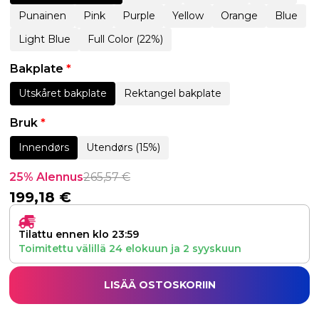
Punainen
Pink
Purple
Yellow
Orange
Blue
Light Blue
Full Color (22%)
Bakplate
*
Utskåret bakplate
Rektangel bakplate
Bruk
*
Innendørs
Utendørs (15%)
25% Alennus
265,57
€
199,18
€
Tilattu ennen klo 23:59
Toimitettu välillä
24 elokuun
ja
2 syyskuun
LISÄÄ OSTOSKORIIN