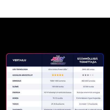
Miksi neonkyltti The Neon
Company?