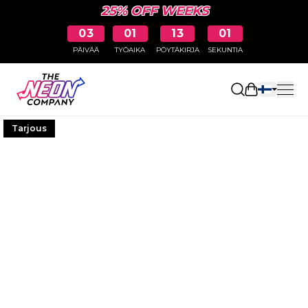
25% OFF WEEKS
03
01
13
00
PÄIVÄÄ
TYÖAIKA
PÖYTÄKIRJA
SEKUNTIA
Avaa ostosk
Tarjous