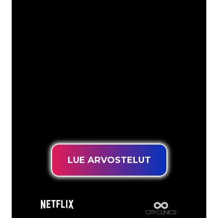
mm
Neon Companyn Neon-asiantuntijat
ovat valmiita muuttamaan yrityksesi
nimen, logon tai tuotemerkin Neon-
valaistukseksi tunnelmallisella ja
tehokkaalla tavalla. Asiakaskuntaamme
kuuluu yli 5000+ yritystä ja tunnettua
tuotemerkkiä, joten olet tullut oikeaan
paikkaan hankkiaksesi kestävän Neon-
kyltin edullisimmalla hintatakuulla.
LUE ARVOSTELUT