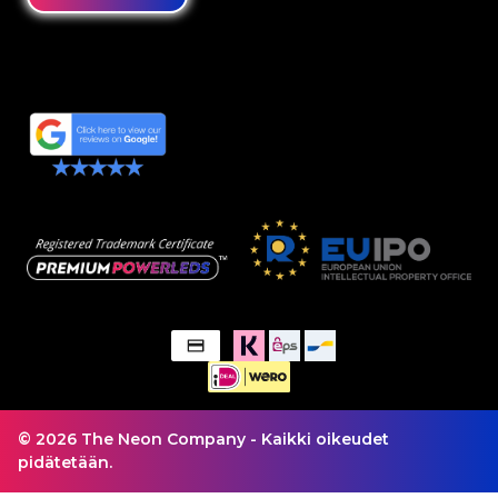
© 2026 The Neon Company - Kaikki oikeudet
pidätetään.