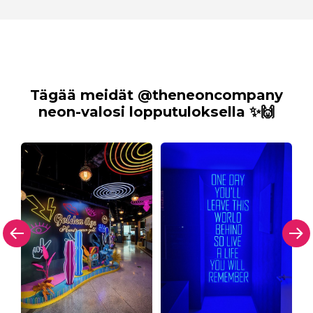
Tägää meidät @theneoncompany
neon-valosi lopputuloksella ✨🙌