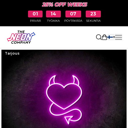
25% OFF WEEKS
01
14
07
22
PÄIVÄÄ
TYÖAIKA
PÖYTÄKIRJA
SEKUNTIA
Avaa ostosk
Tarjous