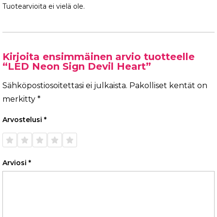
Tuotearvioita ei vielä ole.
Kirjoita ensimmäinen arvio tuotteelle
“LED Neon Sign Devil Heart”
Sähköpostiosoitettasi ei julkaista.
Pakolliset kentät on
merkitty
*
Arvostelusi
*
1/5
2/5
3/5
4/5
5/5
tähteä
tähteä
tähteä
tähteä
tähteä
Arviosi
*