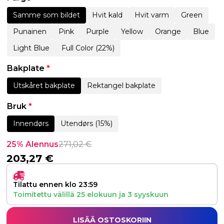
Samme som bildet
Hvit kald
Hvit varm
Green
Punainen
Pink
Purple
Yellow
Orange
Blue
Light Blue
Full Color (22%)
Bakplate
*
Utskåret bakplate
Rektangel bakplate
Bruk
*
Innendørs
Utendørs (15%)
25% Alennus
271,02
€
203,27
€
Tilattu ennen klo 23:59
Toimitettu välillä
25 elokuun
ja
3 syyskuun
LISÄÄ OSTOSKORIIN