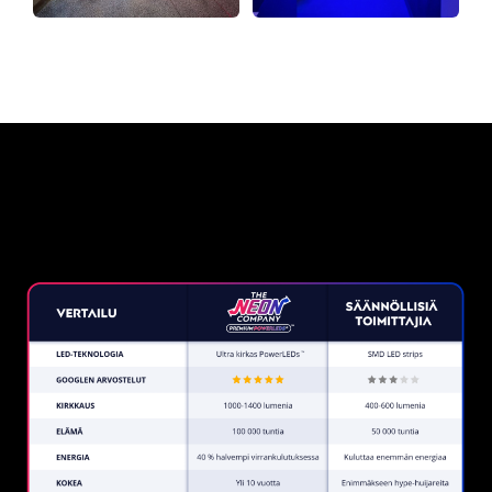
Miksi neonkyltti The Neon
Company?