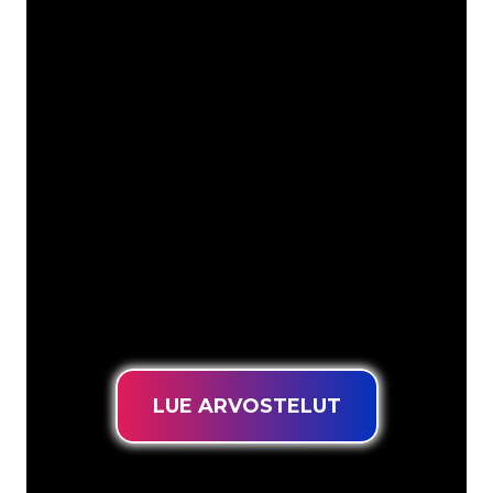
Asiakkaitamme ovat
mm
Neon Companyn Neon-asiantuntijat
ovat valmiita muuttamaan yrityksesi
nimen, logon tai tuotemerkin Neon-
valaistukseksi tunnelmallisella ja
tehokkaalla tavalla. Asiakaskuntaamme
kuuluu yli 5000+ yritystä ja tunnettua
tuotemerkkiä, joten olet tullut oikeaan
paikkaan hankkiaksesi kestävän Neon-
kyltin edullisimmalla hintatakuulla.
LUE ARVOSTELUT