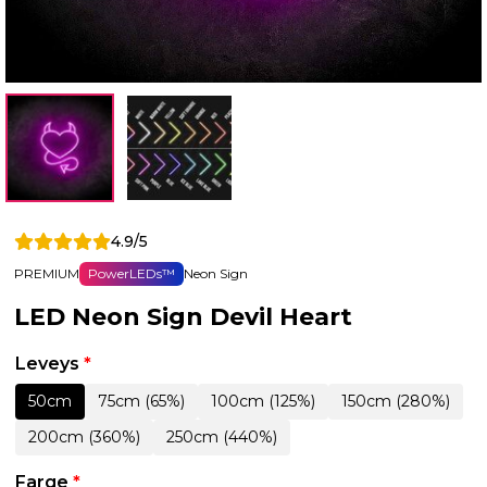
4.9/5
PREMIUM
PowerLEDs™
Neon Sign
LED Neon Sign Devil Heart
Leveys
*
50cm
75cm (65%)
100cm (125%)
150cm (280%)
200cm (360%)
250cm (440%)
Farge
*