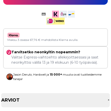
Maksu 3 osassa
67,76
€
mahdollista Klarna avulla.
Tarvitsetko neonkyltin nopeammin?
Valitse Express-vaihtoehto allekirjoittaessasi ja saat
neonkylttisi välillä
13
ja
19 elokuun
(6-10 työpäivää).
Jason Derulo, Hardwell ja
15 000+
muuta ovat tuotteidemme
faneja!
ARVIOT