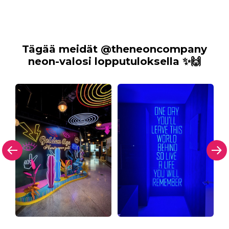
Tägää meidät @theneoncompany
neon-valosi lopputuloksella ✨🙌