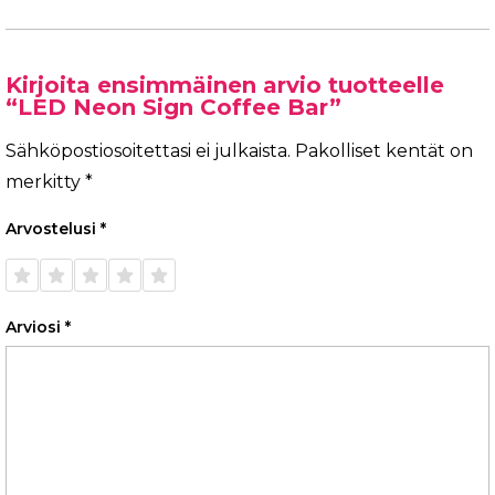
Kirjoita ensimmäinen arvio tuotteelle
“LED Neon Sign Coffee Bar”
Sähköpostiosoitettasi ei julkaista.
Pakolliset kentät on
merkitty
*
Arvostelusi
*
1/5
2/5
3/5
4/5
5/5
tähteä
tähteä
tähteä
tähteä
tähteä
Arviosi
*