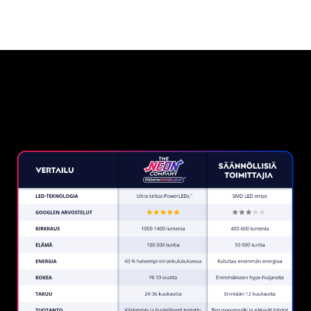
Miksi neonkyltti The Neon
Company?