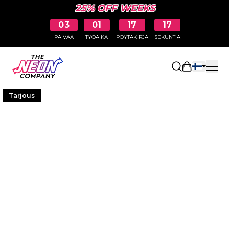
25% OFF WEEKS
03
01
17
16
PÄIVÄÄ
TYÖAIKA
PÖYTÄKIRJA
SEKUNTIA
Avaa ostosk
Tarjous