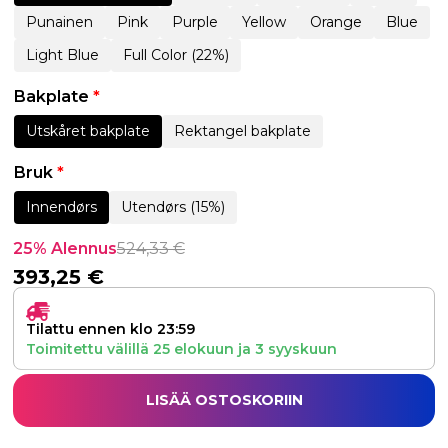
Punainen
Pink
Purple
Yellow
Orange
Blue
Light Blue
Full Color (22%)
Bakplate
*
Utskåret bakplate
Rektangel bakplate
Bruk
*
Innendørs
Utendørs (15%)
25% Alennus
524,33
€
393,25
€
Tilattu ennen klo 23:59
Toimitettu välillä
25 elokuun
ja
3 syyskuun
LISÄÄ OSTOSKORIIN