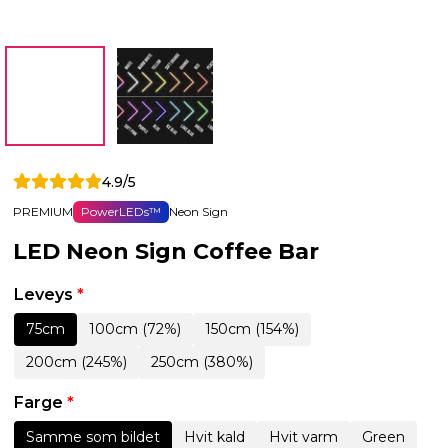
4.9/5
PREMIUM
PowerLEDs™
Neon Sign
LED Neon Sign Coffee Bar
Leveys
*
75cm
100cm (72%)
150cm (154%)
200cm (245%)
250cm (380%)
Farge
*
Samme som bildet
Hvit kald
Hvit varm
Green