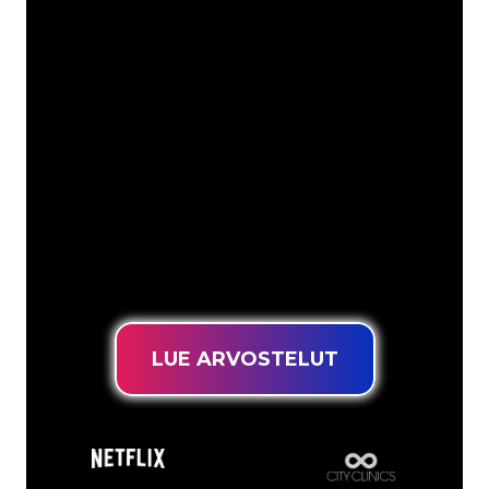
mm
Neon Companyn Neon-asiantuntijat
ovat valmiita muuttamaan yrityksesi
nimen, logon tai tuotemerkin Neon-
valaistukseksi tunnelmallisella ja
tehokkaalla tavalla. Asiakaskuntaamme
kuuluu yli 5000+ yritystä ja tunnettua
tuotemerkkiä, joten olet tullut oikeaan
paikkaan hankkiaksesi kestävän Neon-
kyltin edullisimmalla hintatakuulla.
LUE ARVOSTELUT