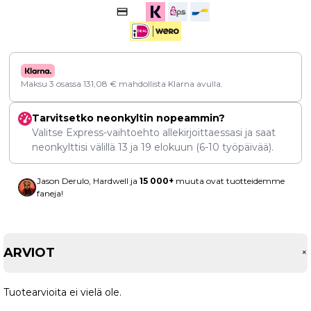
Maksu 3 osassa
131,08
€
mahdollista Klarna avulla.
Tarvitsetko neonkyltin nopeammin?
Valitse Express-vaihtoehto allekirjoittaessasi ja saat
neonkylttisi välillä
13
ja
19 elokuun
(6-10 työpäivää).
Jason Derulo, Hardwell ja
15 000+
muuta ovat tuotteidemme
faneja!
ARVIOT
Tuotearvioita ei vielä ole.