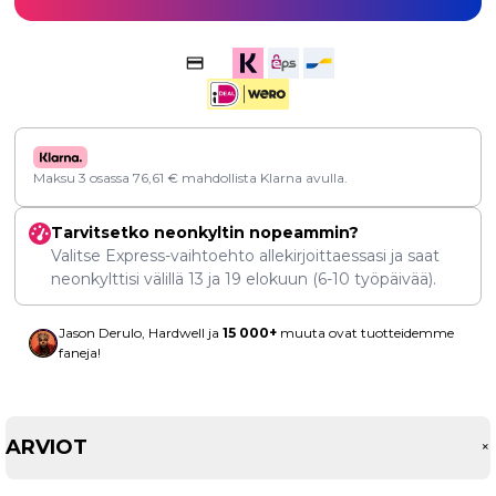
Maksu 3 osassa
76,61
€
mahdollista Klarna avulla.
Tarvitsetko neonkyltin nopeammin?
Valitse Express-vaihtoehto allekirjoittaessasi ja saat
neonkylttisi välillä
13
ja
19 elokuun
(6-10 työpäivää).
Jason Derulo, Hardwell ja
15 000+
muuta ovat tuotteidemme
faneja!
ARVIOT