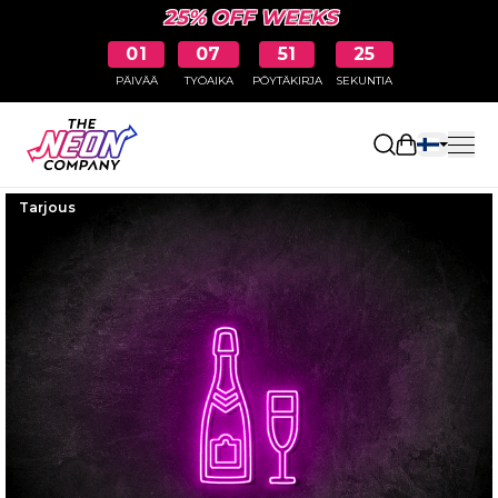
25% OFF WEEKS
01
07
51
24
PÄIVÄÄ
TYÖAIKA
PÖYTÄKIRJA
SEKUNTIA
Avaa ostosk
Tarjous