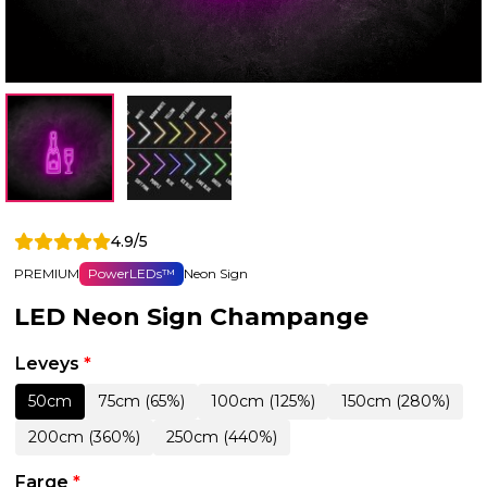
4.9/5
PREMIUM
PowerLEDs™
Neon Sign
LED Neon Sign Champange
Leveys
*
50cm
75cm (65%)
100cm (125%)
150cm (280%)
200cm (360%)
250cm (440%)
Farge
*