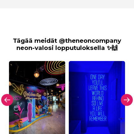
Tägää meidät @theneoncompany
neon-valosi lopputuloksella ✨🙌