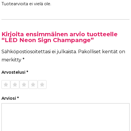
Tuotearvioita ei vielä ole.
Kirjoita ensimmäinen arvio tuotteelle
“LED Neon Sign Champange”
Sähköpostiosoitettasi ei julkaista.
Pakolliset kentät on
merkitty
*
Arvostelusi
*
1/5
2/5
3/5
4/5
5/5
tähteä
tähteä
tähteä
tähteä
tähteä
Arviosi
*