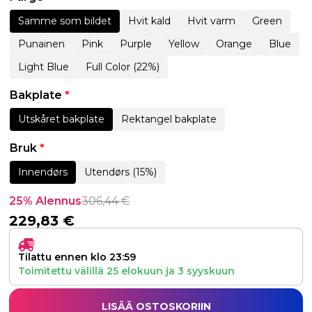
Samme som bildet
Hvit kald
Hvit varm
Green
Punainen
Pink
Purple
Yellow
Orange
Blue
Light Blue
Full Color (22%)
Bakplate
*
Utskåret bakplate
Rektangel bakplate
Bruk
*
Innendørs
Utendørs (15%)
25% Alennus
306,44
€
229,83
€
Tilattu ennen klo 23:59
Toimitettu välillä
25 elokuun
ja
3 syyskuun
LISÄÄ OSTOSKORIIN