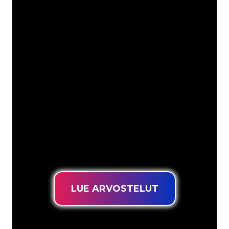
Asiakkaitamme ovat
mm
Neon Companyn Neon-asiantuntijat
ovat valmiita muuttamaan yrityksesi
nimen, logon tai tuotemerkin Neon-
valaistukseksi tunnelmallisella ja
tehokkaalla tavalla. Asiakaskuntaamme
kuuluu yli 5000+ yritystä ja tunnettua
tuotemerkkiä, joten olet tullut oikeaan
paikkaan hankkiaksesi kestävän Neon-
kyltin edullisimmalla hintatakuulla.
LUE ARVOSTELUT