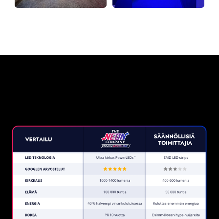
Miksi neonkyltti The Neon
Company?