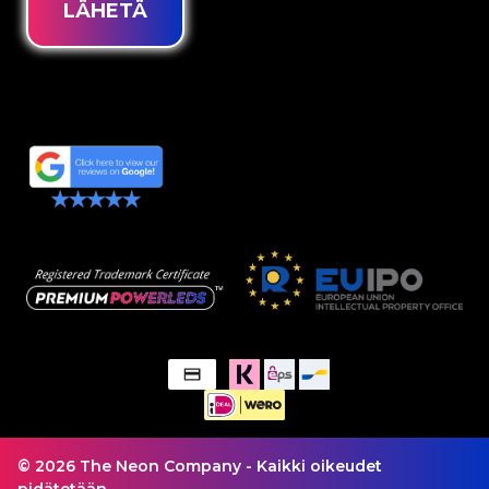
LÄHETÄ
© 2026 The Neon Company - Kaikki oikeudet
pidätetään.