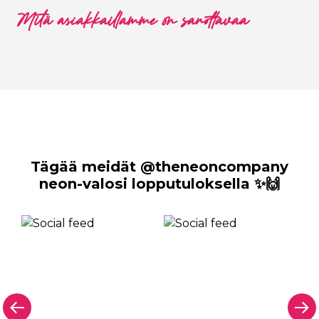
Mitä asiakkaillamme on sanottavaa
Tägää meidät @theneoncompany
neon-valosi lopputuloksella ✨🙌