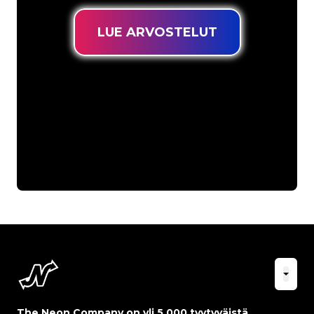
LUE ARVOSTELUT
The Neon Company on yli 5 000 tyytyväistä