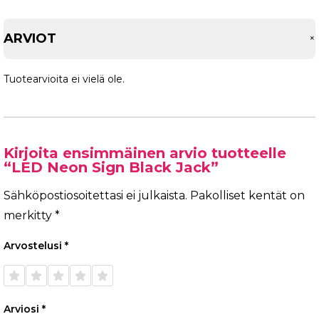
ARVIOT
Tuotearvioita ei vielä ole.
Kirjoita ensimmäinen arvio tuotteelle
“LED Neon Sign Black Jack”
Sähköpostiosoitettasi ei julkaista.
Pakolliset kentät on
merkitty
*
Arvostelusi
*
1/5
2/5
3/5
4/5
5/5
tähteä
tähteä
tähteä
tähteä
tähteä
Arviosi
*