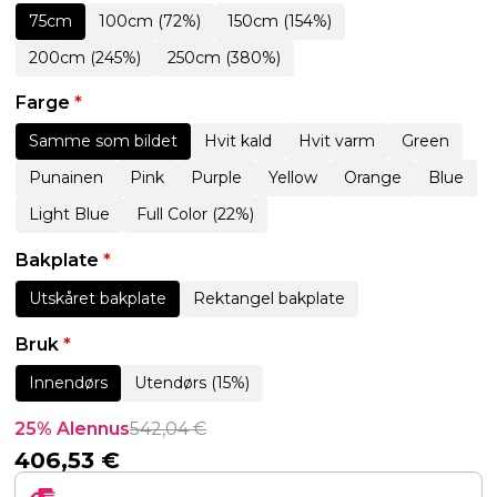
75cm
100cm (72%)
150cm (154%)
200cm (245%)
250cm (380%)
Farge
*
Samme som bildet
Hvit kald
Hvit varm
Green
Punainen
Pink
Purple
Yellow
Orange
Blue
Light Blue
Full Color (22%)
Bakplate
*
Utskåret bakplate
Rektangel bakplate
Bruk
*
Innendørs
Utendørs (15%)
25% Alennus
542,04
€
406,53
€