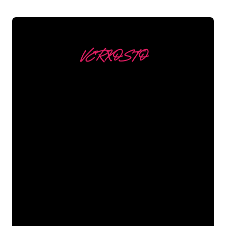
VERKOSTO
Asiakkaitamme ovat
mm
Neon Companyn Neon-asiantuntijat
ovat valmiita muuttamaan yrityksesi
nimen, logon tai tuotemerkin Neon-
valaistukseksi tunnelmallisella ja
tehokkaalla tavalla. Asiakaskuntaamme
kuuluu yli 5000+ yritystä ja tunnettua
tuotemerkkiä, joten olet tullut oikeaan
paikkaan hankkiaksesi kestävän Neon-
kyltin edullisimmalla hintatakuulla.