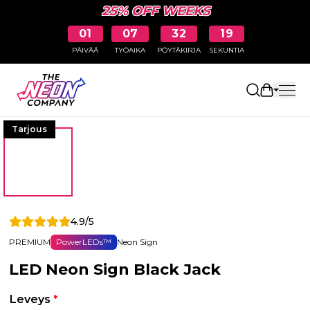
25% OFF WEEKS
01
07
32
19
PÄIVÄÄ
TYÖAIKA
PÖYTÄKIRJA
SEKUNTIA
Avaa osto
Tarjous
4.9/5
PREMIUM
PowerLEDs™
Neon Sign
LED Neon Sign Black Jack
Leveys
*