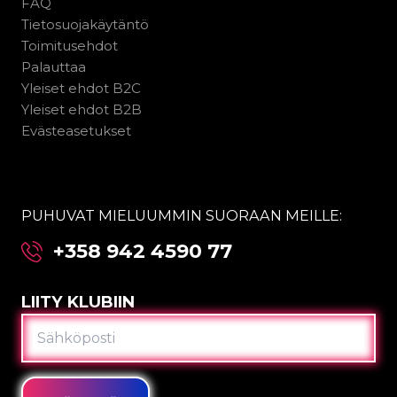
FAQ
Tietosuojakäytäntö
Toimitusehdot
Palauttaa
Yleiset ehdot B2C
Yleiset ehdot B2B
Evästeasetukset
PUHUVAT MIELUUMMIN SUORAAN MEILLE:
+358 942 4590 77
LIITY KLUBIIN
SÄHKÖPOSTI