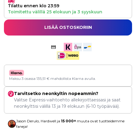
Tilattu ennen klo 23:59
Toimitettu välillä
25 elokuun
ja
3 syyskuun
LISÄÄ OSTOSKORIIN
Maksu 3 osassa
135,51
€
mahdollista Klarna avulla.
Tarvitsetko neonkyltin nopeammin?
Valitse Express-vaihtoehto allekirjoittaessasi ja saat
neonkylttisi välillä
13
ja
19 elokuun
(6-10 työpäivää).
Jason Derulo, Hardwell ja
15 000+
muuta ovat tuotteidemme
faneja!