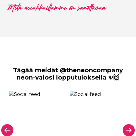
Mitä asiakkaillamme on sanottavaa
Tägää meidät @theneoncompany
neon-valosi lopputuloksella ✨🙌