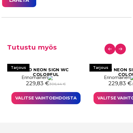
Tutustu myös
Tarjous
Tarjous
LED NEON SIGN WC
LED NEON S
COLORFUL
COLO
Erinomainen
Erinomainen
i: 306,44 €.
29,83 €.
Alkuperäinen hinta oli: 306,44 €.
Nykyinen hinta on: 229,83 €.
Alkuperäi
Nykyinen 
229,83
€
229,83
€
306,44
€
VALITSE VAIHTOEHDOISTA
VALITSE VAIH