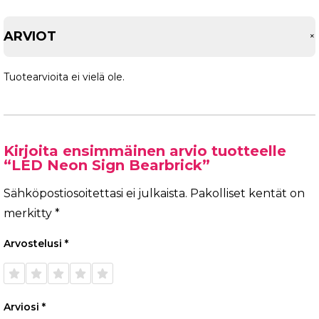
ARVIOT
Tuotearvioita ei vielä ole.
Kirjoita ensimmäinen arvio tuotteelle
“LED Neon Sign Bearbrick”
Sähköpostiosoitettasi ei julkaista.
Pakolliset kentät on
merkitty
*
Arvostelusi
*
1/5
2/5
3/5
4/5
5/5
tähteä
tähteä
tähteä
tähteä
tähteä
Arviosi
*