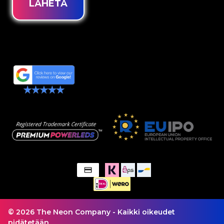
LÄHETÄ
© 2026 The Neon Company - Kaikki oikeudet
pidätetään.