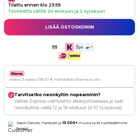
Tilattu ennen klo 23:59
Toimitettu välillä
24 elokuun
ja
2 syyskuun
LISÄÄ OSTOSKORIIN
Maksu 3 osassa
108,97
€
mahdollista Klarna avulla.
Tarvitsetko neonkyltin nopeammin?
Valitse Express-vaihtoehto allekirjoittaessasi ja saat
neonkylttisi välillä
12
ja
18 elokuun
(6-10 työpäivää).
Jason Derulo, Hardwell ja
15 000+
muuta ovat tuotteidemme
faneja!