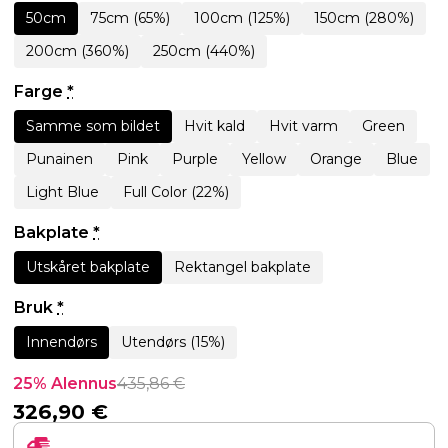
50cm
75cm (65%)
100cm (125%)
150cm (280%)
200cm (360%)
250cm (440%)
Farge
*
Samme som bildet
Hvit kald
Hvit varm
Green
Punainen
Pink
Purple
Yellow
Orange
Blue
Light Blue
Full Color (22%)
Bakplate
*
Utskåret bakplate
Rektangel bakplate
Bruk
*
Innendørs
Utendørs (15%)
25% Alennus
435,86
€
326,90
€