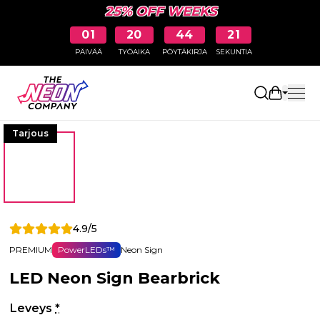
25% OFF WEEKS
01
20
44
20
PÄIVÄÄ
TYÖAIKA
PÖYTÄKIRJA
SEKUNTIA
Avaa osto
Tarjous
4.9/5
PREMIUM
PowerLEDs™
Neon Sign
LED Neon Sign Bearbrick
Leveys
*