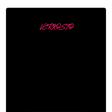
VERKOSTO
Asiakkaitamme ovat
mm
Neon Companyn Neon-asiantuntijat
ovat valmiita muuttamaan yrityksesi
nimen, logon tai tuotemerkin Neon-
valaistukseksi tunnelmallisella ja
tehokkaalla tavalla. Asiakaskuntaamme
kuuluu yli 5000+ yritystä ja tunnettua
tuotemerkkiä, joten olet tullut oikeaan
paikkaan hankkiaksesi kestävän Neon-
kyltin edullisimmalla hintatakuulla.