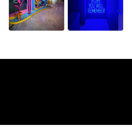
Miksi neonkyltti The Neon
Company?
REGULAR
SUPPLIERS