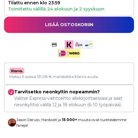
Tilattu ennen klo 23:59
Toimitettu välillä
24 elokuun
ja
2 syyskuun
LISÄÄ OSTOSKORIIN
Maksu 3 osassa
131,08
€
mahdollista Klarna avulla.
Tarvitsetko neonkyltin nopeammin?
Valitse Express-vaihtoehto allekirjoittaessasi ja saat
neonkylttisi välillä
12
ja
18 elokuun
(6-10 työpäivää).
Jason Derulo, Hardwell ja
15 000+
muuta ovat tuotteidemme
faneja!