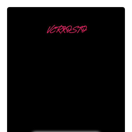
VERKOSTO
Asiakkaitamme ovat
mm
Neon Companyn Neon-asiantuntijat
ovat valmiita muuttamaan yrityksesi
nimen, logon tai tuotemerkin Neon-
valaistukseksi tunnelmallisella ja
tehokkaalla tavalla. Asiakaskuntaamme
kuuluu yli 5000+ yritystä ja tunnettua
tuotemerkkiä, joten olet tullut oikeaan
paikkaan hankkiaksesi kestävän Neon-
kyltin edullisimmalla hintatakuulla.