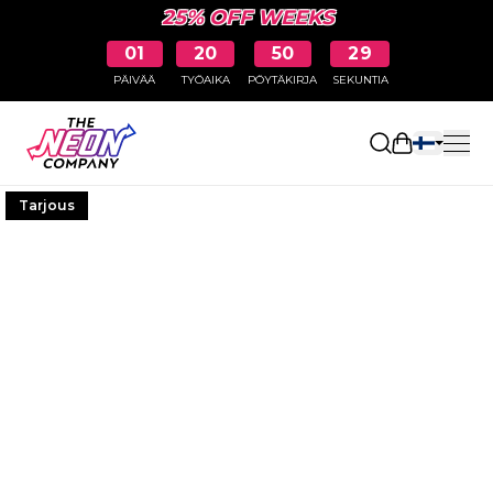
25% OFF WEEKS
01
20
50
28
PÄIVÄÄ
TYÖAIKA
PÖYTÄKIRJA
SEKUNTIA
Avaa ostosk
Tarjous