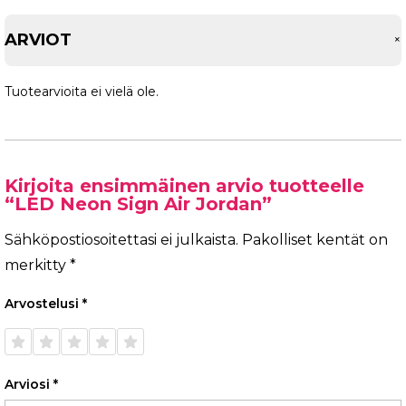
ARVIOT
Tuotearvioita ei vielä ole.
Kirjoita ensimmäinen arvio tuotteelle
“LED Neon Sign Air Jordan”
Sähköpostiosoitettasi ei julkaista.
Pakolliset kentät on
merkitty
*
Arvostelusi
*
1/5
2/5
3/5
4/5
5/5
tähteä
tähteä
tähteä
tähteä
tähteä
Arviosi
*