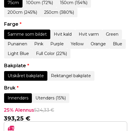
75cm
100cm (72%)
150cm (154%)
200cm (245%)
250cm (380%)
Farge
*
Samme som bildet
Hvit kald
Hvit varm
Green
Punainen
Pink
Purple
Yellow
Orange
Blue
Light Blue
Full Color (22%)
Bakplate
*
Utskåret bakplate
Rektangel bakplate
Bruk
*
Innendørs
Utendørs (15%)
25% Alennus
524,33
€
393,25
€