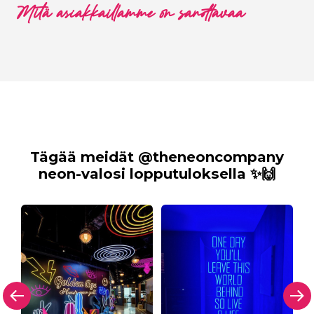
Mitä asiakkaillamme on sanottavaa
Tägää meidät @theneoncompany
neon-valosi lopputuloksella ✨🙌