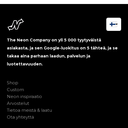
The Neon Company on yli 5 000 tyytyväistä
asiakasta, ja sen Google-luokitus on 5 tähteä, ja se
takaa aina parhaan laadun, palvelun ja
luotettavuuden.
Shop
Custom
Neon inspiraatio
Arvostelut
Tietoa meistä & laatu
Ota yhteyttä