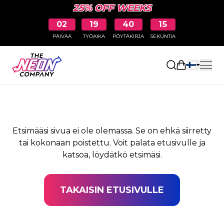
25% OFF WEEKS
02
19
40
15
PÄIVÄÄ
TYÖAIKA
PÖYTÄKIRJA
SEKUNTIA
SIVUA EI LÖYDY
Avaa ostosk
Etsimääsi sivua ei ole olemassa. Se on ehkä siirretty
tai kokonaan poistettu. Voit palata etusivulle ja
katsoa, löydätkö etsimäsi.
TAKAISIN ETUSIVULLE