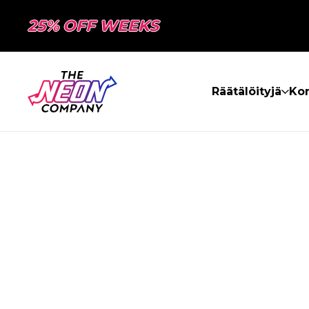
25% OFF WEEKS
Räätälöityjä
Kon
SIVUA EI LÖY