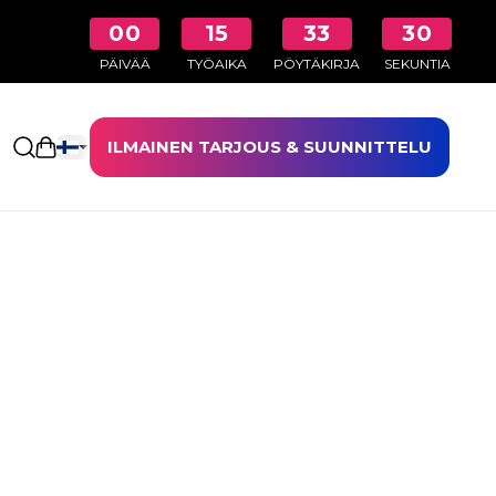
00
15
33
29
PÄIVÄÄ
TYÖAIKA
PÖYTÄKIRJA
SEKUNTIA
ILMAINEN TARJOUS & SUUNNITTELU
Avaa ostoskori