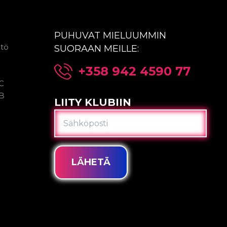
PUHUVAT MIELUUMMIN
ntö
SUORAAN MEILLE:
+358 942 4590 77
2C
2B
LIITY KLUBIIN
SÄHKÖPOSTI
LÄHETÄ