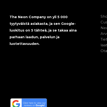
Sh
The Neon Company on yli 5 000
Cu
tyytyväistä asiakasta, ja sen Google-
Neo
luokitus on 5 tähteä, ja se takaa aina
Arv
parhaan laadun, palvelun ja
Tie
luotettavuuden.
laa
Ota