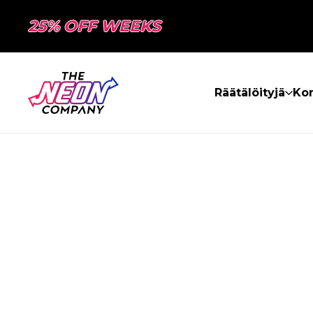
25% OFF WEEKS
Räätälöityjä
Kon
SIVUA EI LÖY