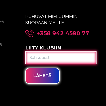
PUHUVAT MIELUUMMIN
ntö
SUORAAN MEILLE:
+358 942 4590 77
2C
2B
LIITY KLUBIIN
SÄHKÖPOSTI
LÄHETÄ