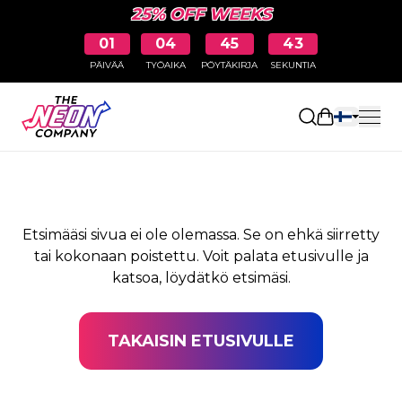
25% OFF WEEKS
01
04
45
43
PÄIVÄÄ
TYÖAIKA
PÖYTÄKIRJA
SEKUNTIA
SIVUA EI LÖYDY
Avaa ostosk
Etsimääsi sivua ei ole olemassa. Se on ehkä siirretty
tai kokonaan poistettu. Voit palata etusivulle ja
katsoa, löydätkö etsimäsi.
TAKAISIN ETUSIVULLE