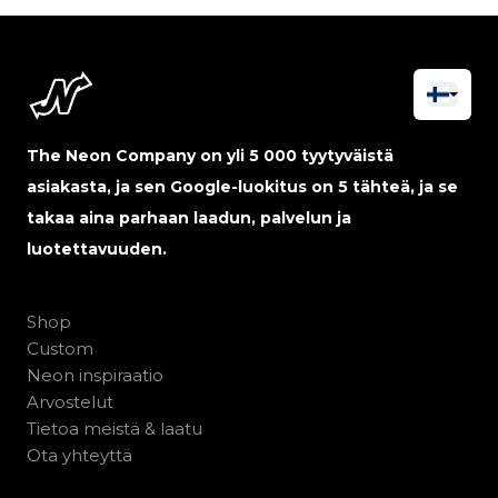
The Neon Company on yli 5 000 tyytyväistä
asiakasta, ja sen Google-luokitus on 5 tähteä, ja se
takaa aina parhaan laadun, palvelun ja
luotettavuuden.
Shop
Custom
Neon inspiraatio
Arvostelut
Tietoa meistä & laatu
Ota yhteyttä