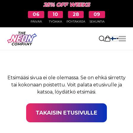
25% OFF WEEKS
06
10
28
08
PÄIVÄÄ
TYÖAIKA
PÖYTÄKIRJA
SEKUNTIA
SIVUA EI LÖYDY
Avaa ostosk
Etsimääsi sivua ei ole olemassa. Se on ehkä siirretty
tai kokonaan poistettu. Voit palata etusivulle ja
katsoa, löydätkö etsimäsi.
TAKAISIN ETUSIVULLE