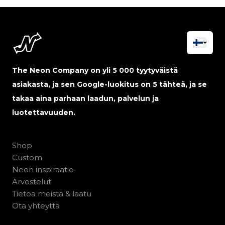
The Neon Company on yli 5 000 tyytyväistä
asiakasta, ja sen Google-luokitus on 5 tähteä, ja se
takaa aina parhaan laadun, palvelun ja
luotettavuuden.
Shop
Custom
Neon inspiraatio
Arvostelut
Tietoa meistä & laatu
Ota yhteyttä