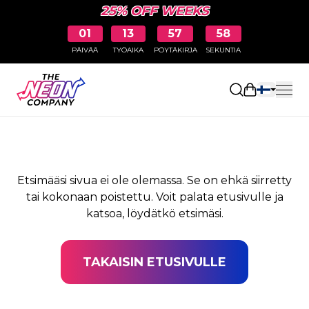
25% OFF WEEKS
01
13
57
58
PÄIVÄÄ
TYÖAIKA
PÖYTÄKIRJA
SEKUNTIA
SIVUA EI LÖYDY
Avaa ostosk
Etsimääsi sivua ei ole olemassa. Se on ehkä siirretty
tai kokonaan poistettu. Voit palata etusivulle ja
katsoa, löydätkö etsimäsi.
TAKAISIN ETUSIVULLE