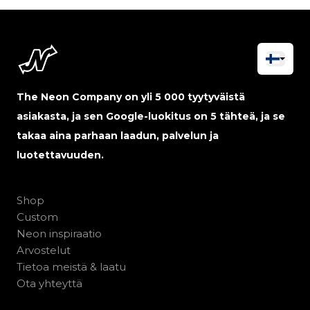
The Neon Company on yli 5 000 tyytyväistä
asiakasta, ja sen Google-luokitus on 5 tähteä, ja se
takaa aina parhaan laadun, palvelun ja
luotettavuuden.
Shop
Custom
Neon inspiraatio
Arvostelut
Tietoa meistä & laatu
Ota yhteyttä