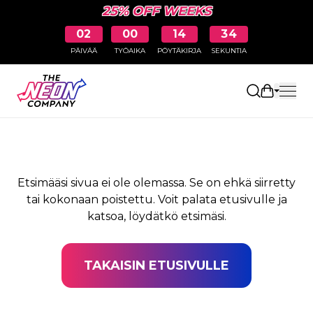
25% OFF WEEKS
02
00
14
34
PÄIVÄÄ
TYÖAIKA
PÖYTÄKIRJA
SEKUNTIA
SIVUA EI LÖYDY
Avaa osto
Etsimääsi sivua ei ole olemassa. Se on ehkä siirretty
tai kokonaan poistettu. Voit palata etusivulle ja
katsoa, löydätkö etsimäsi.
TAKAISIN ETUSIVULLE