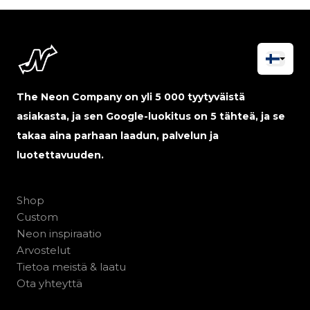
The Neon Company on yli 5 000 tyytyväistä
asiakasta, ja sen Google-luokitus on 5 tähteä, ja se
takaa aina parhaan laadun, palvelun ja
luotettavuuden.
Shop
Custom
Neon inspiraatio
Arvostelut
Tietoa meistä & laatu
Ota yhteyttä