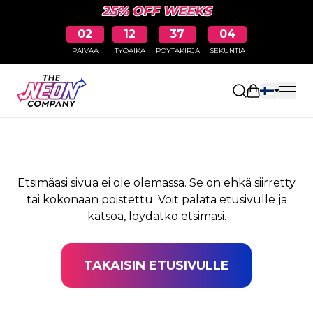
25% OFF WEEKS
02
12
37
04
PÄIVÄÄ
TYÖAIKA
PÖYTÄKIRJA
SEKUNTIA
SIVUA EI LÖYDY
Avaa ostosk
Etsimääsi sivua ei ole olemassa. Se on ehkä siirretty
tai kokonaan poistettu. Voit palata etusivulle ja
katsoa, löydätkö etsimäsi.
TAKAISIN ETUSIVULLE