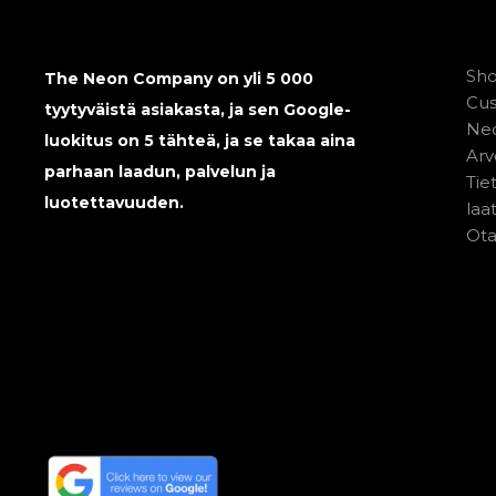
Sh
The Neon Company on yli 5 000
Cu
tyytyväistä asiakasta, ja sen Google-
Neo
luokitus on 5 tähteä, ja se takaa aina
Arv
parhaan laadun, palvelun ja
Tie
luotettavuuden.
laa
Ota