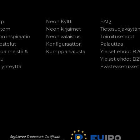
op
Neon Kyltti
FAQ
stom
Neon kirjaimet
Tietosuojakäytä
n inspiraatio
Neon valaistus
Toimitusehdot
ostelut
Konfiguraattori
Palauttaa
toa meistä &
Kumppanialusta
Yleiset ehdot B
tu
Yleiset ehdot B
 yhteyttä
Evästeasetukset