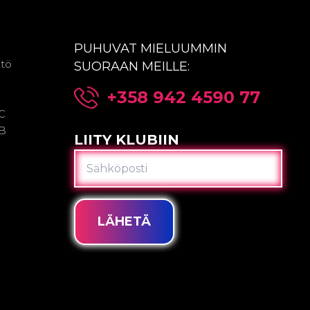
PUHUVAT MIELUUMMIN
ntö
SUORAAN MEILLE:
+358 942 4590 77
2C
2B
LIITY KLUBIIN
SÄHKÖPOSTI
LÄHETÄ