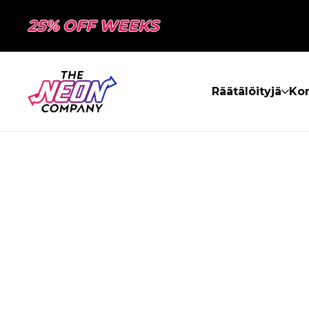
25% OFF WEEKS
Räätälöityjä
Kon
SIVUA EI LÖY