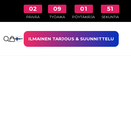
02
09
01
50
PÄIVÄÄ
TYÖAIKA
PÖYTÄKIRJA
SEKUNTIA
ILMAINEN TARJOUS & SUUNNITTELU
Avaa ostoskori