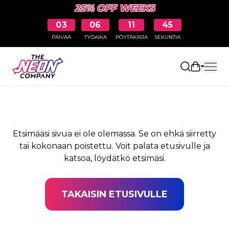
25% OFF WEEKS
03
06
11
45
PÄIVÄÄ
TYÖAIKA
PÖYTÄKIRJA
SEKUNTIA
SIVUA EI LÖYDY
Avaa osto
Etsimääsi sivua ei ole olemassa. Se on ehkä siirretty
tai kokonaan poistettu. Voit palata etusivulle ja
katsoa, löydätkö etsimäsi.
TAKAISIN ETUSIVULLE