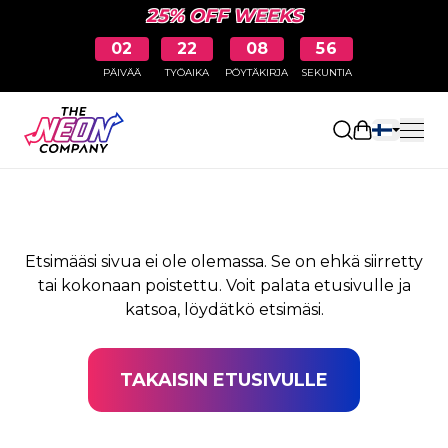
25% OFF WEEKS
02
22
08
56
PÄIVÄÄ
TYÖAIKA
PÖYTÄKIRJA
SEKUNTIA
SIVUA EI LÖYDY
Avaa ostosk
Etsimääsi sivua ei ole olemassa. Se on ehkä siirretty
tai kokonaan poistettu. Voit palata etusivulle ja
katsoa, löydätkö etsimäsi.
TAKAISIN ETUSIVULLE