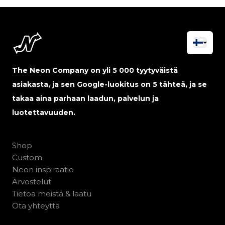
The Neon Company on yli 5 000 tyytyväistä
asiakasta, ja sen Google-luokitus on 5 tähteä, ja se
takaa aina parhaan laadun, palvelun ja
luotettavuuden.
Shop
Custom
Neon inspiraatio
Arvostelut
Tietoa meistä & laatu
Ota yhteyttä