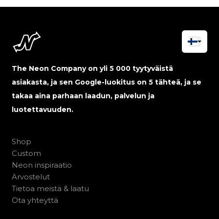
The Neon Company on yli 5 000 tyytyväistä
asiakasta, ja sen Google-luokitus on 5 tähteä, ja se
takaa aina parhaan laadun, palvelun ja
luotettavuuden.
Shop
Custom
Neon inspiraatio
Arvostelut
Tietoa meistä & laatu
Ota yhteyttä