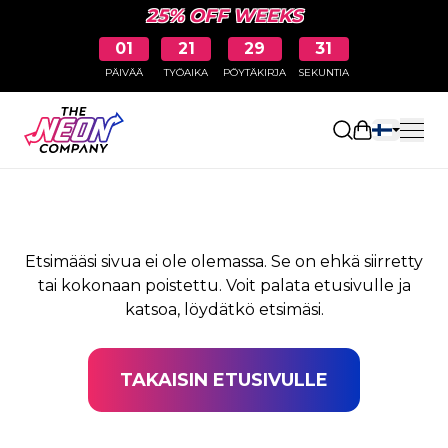
25% OFF WEEKS
01
21
29
31
PÄIVÄÄ
TYÖAIKA
PÖYTÄKIRJA
SEKUNTIA
SIVUA EI LÖYDY
Avaa ostosk
Etsimääsi sivua ei ole olemassa. Se on ehkä siirretty
tai kokonaan poistettu. Voit palata etusivulle ja
katsoa, löydätkö etsimäsi.
TAKAISIN ETUSIVULLE