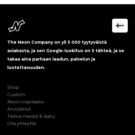
The Neon Company on yli 5 000 tyytyväistä
asiakasta, ja sen Google-luokitus on 5 tähteä, ja se
takaa aina parhaan laadun, palvelun ja
luotettavuuden.
Shop
Custom
Neon inspiraatio
Arvostelut
Tietoa meistä & laatu
Ota yhteyttä