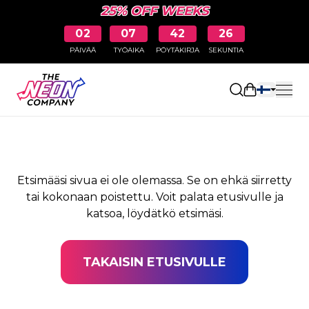
25% OFF WEEKS
02
07
42
26
PÄIVÄÄ
TYÖAIKA
PÖYTÄKIRJA
SEKUNTIA
SIVUA EI LÖYDY
Avaa ostosk
Etsimääsi sivua ei ole olemassa. Se on ehkä siirretty
tai kokonaan poistettu. Voit palata etusivulle ja
katsoa, löydätkö etsimäsi.
TAKAISIN ETUSIVULLE