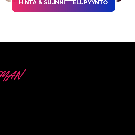
HINTA & SUUNNITTELUPYYNTÖ
LMAN
itteluun ja tuotantoon.
amme avulla saat
a sopivan tehon.