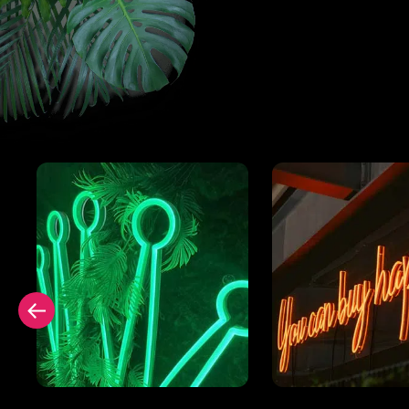
Ilman takapaneelia
Neonmuotoine