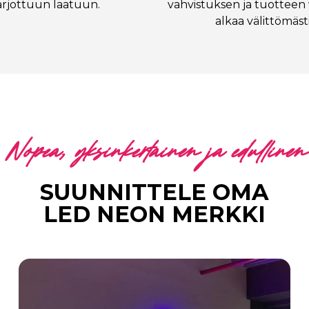
arjottuun laatuun.
vahvistuksen ja tuotteen 
alkaa välittömästi
Nopea, yksinkertainen ja edullinen
SUUNNITTELE OMA
LED NEON MERKKI