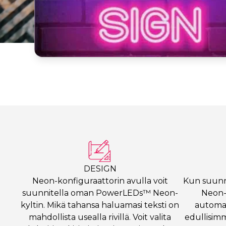
DESIGN
Neon-konfiguraattorin avulla voit
Kun suunn
suunnitella oman PowerLEDs™ Neon-
Neon-k
kyltin. Mikä tahansa haluamasi teksti on
automaa
mahdollista usealla rivillä. Voit valita
edullisim