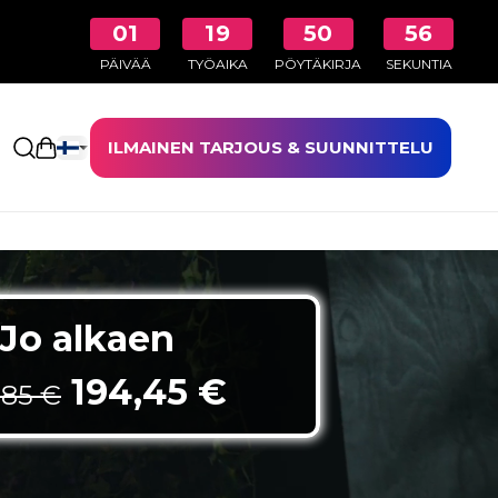
01
19
50
54
PÄIVÄÄ
TYÖAIKA
PÖYTÄKIRJA
SEKUNTIA
ILMAINEN TARJOUS & SUUNNITTELU
Avaa ostoskori
Jo alkaen
Alkuperäinen hinta oli:
Nykyinen hinta
194,45
€
,85
€