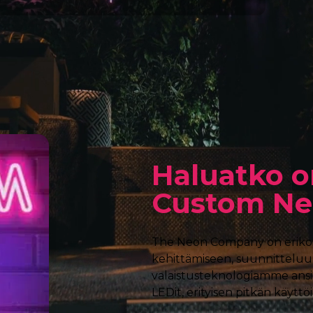
Haluatko 
Custom Ne
The Neon Company on erik
kehittämiseen, suunnitteluu
valaistusteknologiamme ans
LEDit, erityisen pitkän käyttö