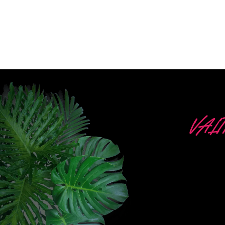
VAL
The Neon Company on er
PowerLEDs™ Neon
taatusti tehokk