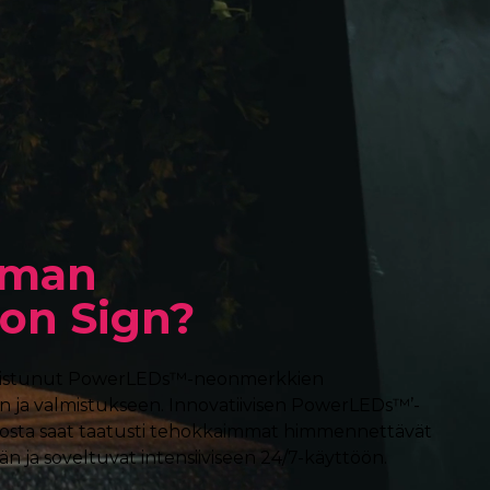
oman
on Sign?
oistunut PowerLEDs™-neonmerkkien
n ja valmistukseen. Innovatiivisen PowerLEDs™’-
iosta saat taatusti tehokkaimmat himmennettävät
iän ja soveltuvat intensiiviseen 24/7-käyttöön.