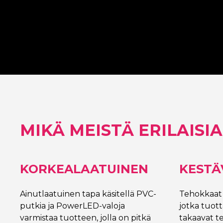
kehyksetöntä
taustapaneeli 
neonsignausta
Signing
MIKÄ MEISTÄ ERILAISIA
KORKEALAATUINEN
KESTÄ
Ainutlaatuinen tapa käsitellä PVC-
Tehokkaat 
putkia ja PowerLED-valoja
jotka tuot
varmistaa tuotteen, jolla on pitkä
takaavat t