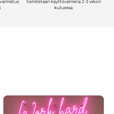
valmistus
toimitetaan käyttövalmiina 2-3 viikon
.
kuluessa.