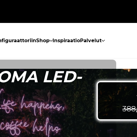
figuraattoriin
Shop
Inspiraatio
Palvelut
OMA LED-
388