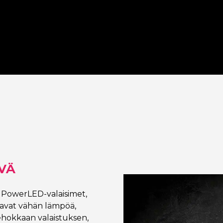
Neon
tahansa värissä Neon
Neon Si
Signing
VÄ
PowerLED-valaisimet,
tavat vähän lämpöä,
ehokkaan valaistuksen,