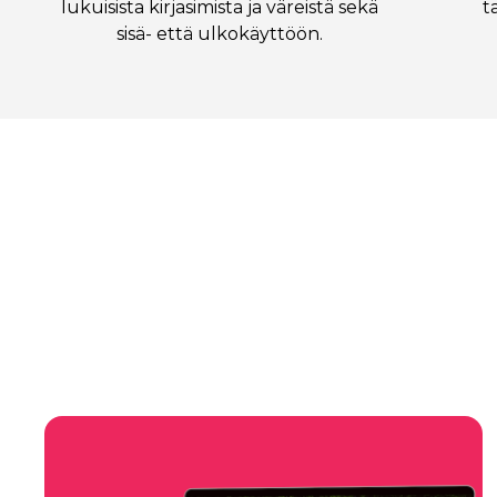
lukuisista kirjasimista ja väreistä sekä
t
sisä- että ulkokäyttöön.