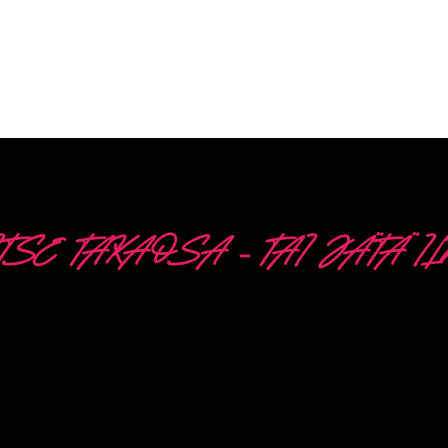
ITSE TAKAOSA – TAI JÄTÄ I
5 ERI VAIHTOEHTOA
ikoistunut seuraavien tuotteiden kehittämiseen, suunn
-kyltit. Innovatiivisen PowerLEDs™-valaistusteknologi
aimmat himmennettävät LED:t, erittäin pitkän käyttöiän j
24/7 intensiiviseen käyttöön.