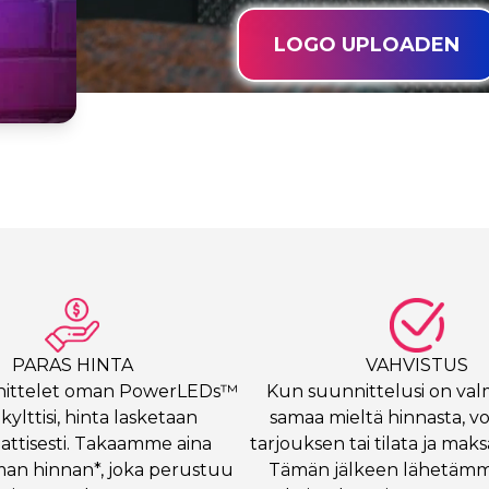
LOGO UPLOADEN
PARAS HINTA
VAHVISTUS
ittelet oman PowerLEDs™
Kun suunnittelusi on valm
ylttisi, hinta lasketaan
samaa mieltä hinnasta, vo
ttisesti. Takaamme aina
tarjouksen tai tilata ja mak
man hinnan*, joka perustuu
Tämän jälkeen lähetämm