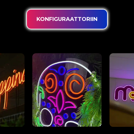
KONFIGURAATTORIIN
n
Takapaneeli missä
Leikattu