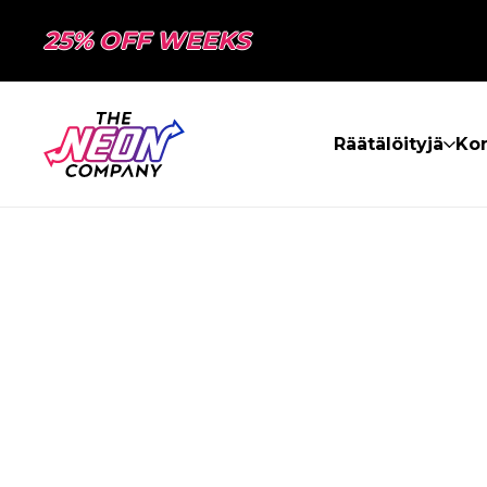
25% OFF WEEKS
Räätälöityjä
Kon
SIVUA EI LÖY