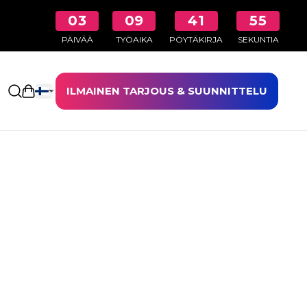
03
09
41
55
PÄIVÄÄ
TYÖAIKA
PÖYTÄKIRJA
SEKUNTIA
ILMAINEN TARJOUS & SUUNNITTELU
Avaa ostoskori