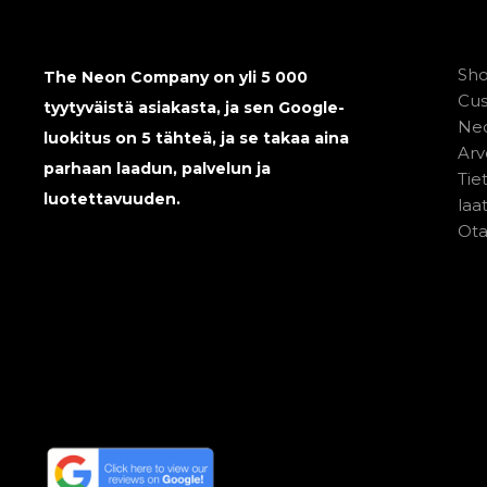
Sh
The Neon Company on yli 5 000
Cu
tyytyväistä asiakasta, ja sen Google-
Neo
luokitus on 5 tähteä, ja se takaa aina
Arv
parhaan laadun, palvelun ja
Tie
luotettavuuden.
laa
Ota