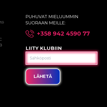
PUHUVAT MIELUUMMIN
ntö
SUORAAN MEILLE:
+358 942 4590 77
2C
2B
LIITY KLUBIIN
SÄHKÖPOSTI
LÄHETÄ