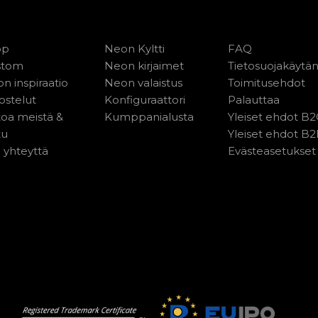
op
Neon Kyltti
FAQ
stom
Neon kirjaimet
Tietosuojakäytä
n inspiraatio
Neon valaistus
Toimitusehdot
ostelut
Konfiguraattori
Palauttaa
toa meistä &
Kumppanialusta
Yleiset ehdot B
tu
Yleiset ehdot B
 yhteyttä
Evästeasetukset