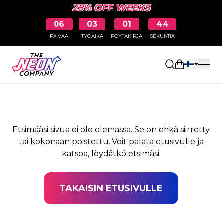
25% OFF WEEKS
06
03
01
44
PÄIVÄÄ
TYÖAIKA
PÖYTÄKIRJA
SEKUNTIA
SIVUA EI LÖYDY
Avaa ostosk
Etsimääsi sivua ei ole olemassa. Se on ehkä siirretty
tai kokonaan poistettu. Voit palata etusivulle ja
katsoa, löydätkö etsimäsi.
TAKAISIN ETUSIVULLE