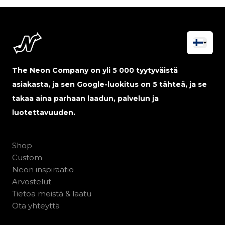
The Neon Company on yli 5 000 tyytyväistä
asiakasta, ja sen Google-luokitus on 5 tähteä, ja se
takaa aina parhaan laadun, palvelun ja
luotettavuuden.
Shop
Custom
Neon inspiraatio
Arvostelut
Tietoa meistä & laatu
Ota yhteyttä