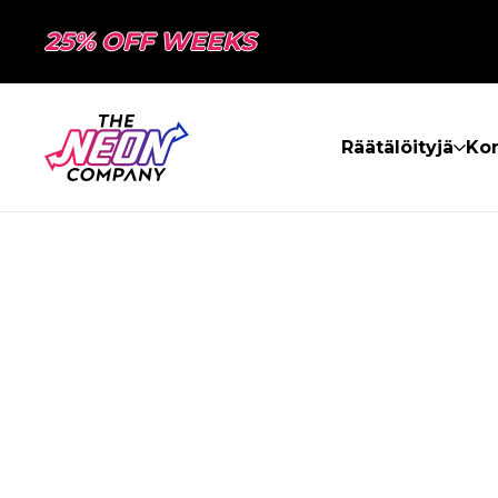
25% OFF WEEKS
Räätälöityjä
Kon
SIVUA EI LÖY