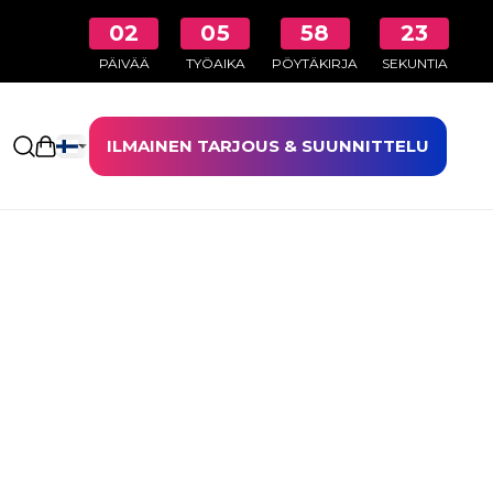
02
05
58
23
PÄIVÄÄ
TYÖAIKA
PÖYTÄKIRJA
SEKUNTIA
ILMAINEN TARJOUS & SUUNNITTELU
Avaa ostoskori