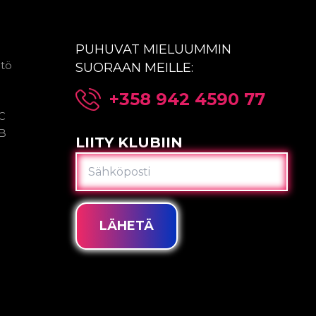
PUHUVAT MIELUUMMIN
ntö
SUORAAN MEILLE:
+358 942 4590 77
2C
2B
LIITY KLUBIIN
SÄHKÖPOSTI
LÄHETÄ