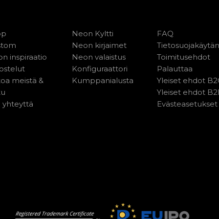
op
Neon Kyltti
FAQ
stom
Neon kirjaimet
Tietosuojakäytä
n inspiraatio
Neon valaistus
Toimitusehdot
ostelut
Konfiguraattori
Palauttaa
toa meistä &
Kumppanialusta
Yleiset ehdot B
tu
Yleiset ehdot B
 yhteyttä
Evästeasetukset