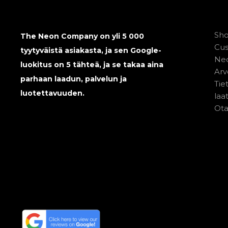
Sh
The Neon Company on yli 5 000
Cu
tyytyväistä asiakasta, ja sen Google-
Neo
luokitus on 5 tähteä, ja se takaa aina
Arv
parhaan laadun, palvelun ja
Tie
luotettavuuden.
laa
Ota