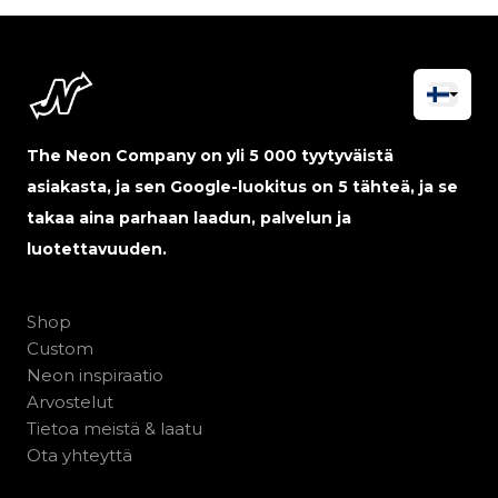
The Neon Company on yli 5 000 tyytyväistä
asiakasta, ja sen Google-luokitus on 5 tähteä, ja se
takaa aina parhaan laadun, palvelun ja
luotettavuuden.
Shop
Custom
Neon inspiraatio
Arvostelut
Tietoa meistä & laatu
Ota yhteyttä