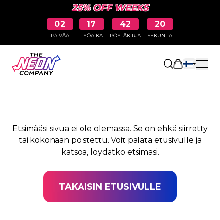
25% OFF WEEKS
02
17
42
20
PÄIVÄÄ
TYÖAIKA
PÖYTÄKIRJA
SEKUNTIA
SIVUA EI LÖYDY
Avaa ostosk
Etsimääsi sivua ei ole olemassa. Se on ehkä siirretty
tai kokonaan poistettu. Voit palata etusivulle ja
katsoa, löydätkö etsimäsi.
TAKAISIN ETUSIVULLE