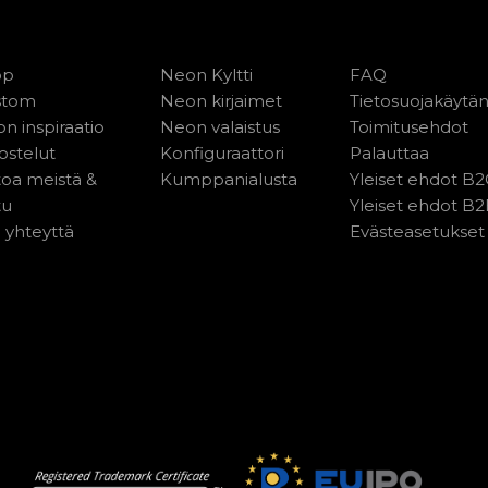
op
Neon Kyltti
FAQ
stom
Neon kirjaimet
Tietosuojakäytä
n inspiraatio
Neon valaistus
Toimitusehdot
ostelut
Konfiguraattori
Palauttaa
toa meistä &
Kumppanialusta
Yleiset ehdot B
tu
Yleiset ehdot B
 yhteyttä
Evästeasetukset