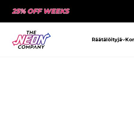
25% OFF WEEKS
Räätälöityjä
Kon
SIVUA EI LÖY