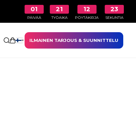
01
21
12
22
PÄIVÄÄ
TYÖAIKA
PÖYTÄKIRJA
SEKUNTIA
ILMAINEN TARJOUS & SUUNNITTELU
Avaa ostoskori