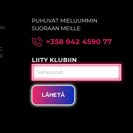
PUHUVAT MIELUUMMIN
ntö
SUORAAN MEILLE:
+358 942 4590 77
2C
2B
LIITY KLUBIIN
SÄHKÖPOSTI
LÄHETÄ