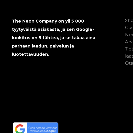
Sh
The Neon Company on yli 5 000
Cu
tyytyväistä asiakasta, ja sen Google-
Neo
luokitus on 5 tähteä, ja se takaa aina
Arv
parhaan laadun, palvelun ja
Tie
luotettavuuden.
laa
Ota