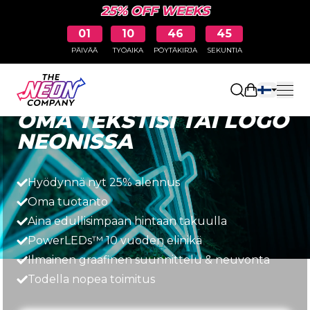
25% OFF WEEKS
01
10
46
43
PÄIVÄÄ
TYÖAIKA
PÖYTÄKIRJA
SEKUNTIA
Nopea, helppo ja edullinen
Avaa ostosk
OMA TEKSTISI TAI LOGO
NEONISSA
Hyödynnä nyt 25% alennus
Oma tuotanto
Aina edullisimpaan hintaan takuulla
PowerLEDs™ 10 vuoden elinikä
Ilmainen graafinen suunnittelu & neuvonta
Todella nopea toimitus