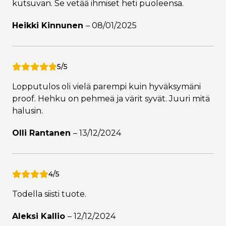
kutsuvan. Se vetää ihmiset heti puoleensa.
Heikki Kinnunen
–
08/01/2025
5/5
Lopputulos oli vielä parempi kuin hyväksymäni
proof. Hehku on pehmeä ja värit syvät. Juuri mitä
halusin.
Olli Rantanen
–
13/12/2024
4/5
Todella siisti tuote.
Aleksi Kallio
–
12/12/2024