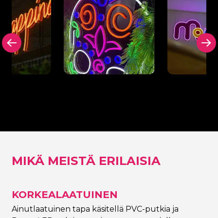
toinen
Takapaneeli missä
Leikattu ta
neeli Neon
tahansa värissä
Neon Signi
Neon Signing
MIKÄ MEISTÄ ERILAISIA
KORKEALAATUINEN
Ainutlaatuinen tapa käsitellä PVC-putkia ja