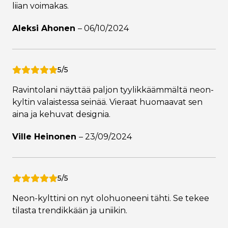
liian voimakas.
Aleksi Ahonen
–
06/10/2024
5/5
Ravintolani näyttää paljon tyylikkäämmältä neon-
kyltin valaistessa seinää. Vieraat huomaavat sen
aina ja kehuvat designia.
Ville Heinonen
–
23/09/2024
5/5
Neon-kylttini on nyt olohuoneeni tähti. Se tekee
tilasta trendikkään ja uniikin.