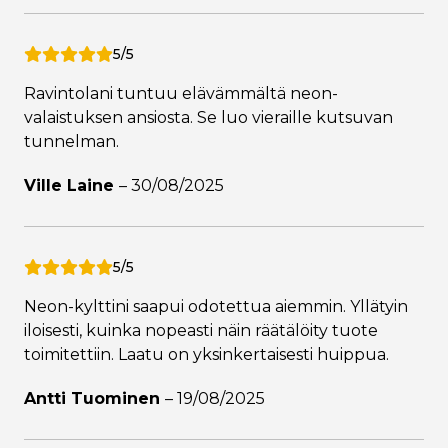
5/5
Ravintolani tuntuu elävämmältä neon-
valaistuksen ansiosta. Se luo vieraille kutsuvan
tunnelman.
Ville Laine
–
30/08/2025
5/5
Neon-kylttini saapui odotettua aiemmin. Yllätyin
iloisesti, kuinka nopeasti näin räätälöity tuote
toimitettiin. Laatu on yksinkertaisesti huippua.
Antti Tuominen
–
19/08/2025