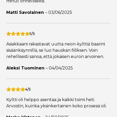
minut onnelliseksi.
Matti Savolainen
–
03/06/2025
5/5
Asiakkaani rakastavat uutta neon-kylttiä baarini
sisäänkäynnillä, se luo hauskan fiiliksen. Voin
rehellisesti sanoa, että jokaisen euron arvoinen.
Aleksi Tuominen
–
04/04/2025
4/5
Kyltti oli helppo asentaa ja kaikki toimi heti.
Arvostin, kuinka yksinkertainen koko prosessi oli.