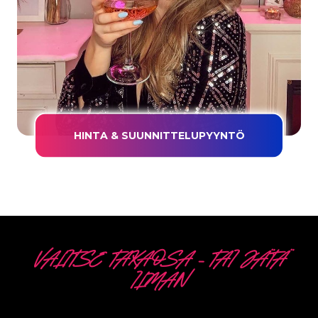
HINTA & SUUNNITTELUPYYNTÖ
VALITSE TAKAOSA – TAI JÄTÄ
ILMAN
5 ERI VAIHTOEHTOA