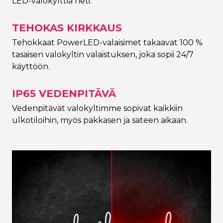
LED-valokylttiä heti.
TEHOKAS KIRKKAUS
Tehokkaat PowerLED-valaisimet takaavat 100 %
tasaisen valokyltin valaistuksen, joka sopii 24/7
käyttöön.
IP65 VEDENPITÄVÄ
Vedenpitävät valokyltimme sopivat kaikkiin
ulkotiloihin, myös pakkasen ja sateen aikaan.