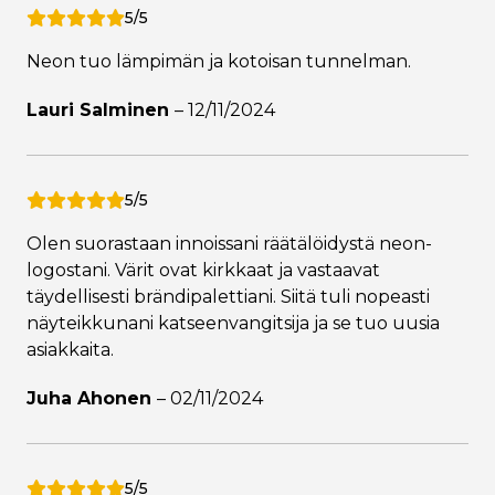
5/5
Neon tuo lämpimän ja kotoisan tunnelman.
Lauri Salminen
–
12/11/2024
5/5
Olen suorastaan innoissani räätälöidystä neon-
logostani. Värit ovat kirkkaat ja vastaavat
täydellisesti brändipalettiani. Siitä tuli nopeasti
näyteikkunani katseenvangitsija ja se tuo uusia
asiakkaita.
Juha Ahonen
–
02/11/2024
5/5