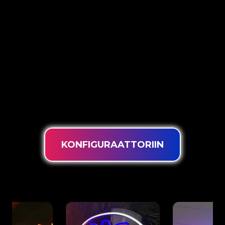
The Neon Company on erikoistunut seuraavien
tuotteiden kehittämiseen, suunnitteluun ja
tuotantoon.
PowerLEDs™ Neon-kyltit. Innovatiivisen
PowerLEDs™-valaistusteknologiamme avulla saat
taatusti tehokkaimmat himmennettävät LED:t,
erittäin pitkän käyttöiän ja sopivan tehon.
24/7 intensiiviseen käyttöön.
KONFIGURAATTORIIN