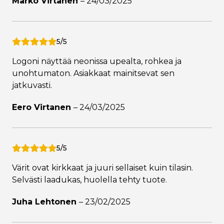
Marko Virtanen
–
24/03/2025
5/5
Logoni näyttää neonissa upealta, rohkea ja
unohtumaton. Asiakkaat mainitsevat sen
jatkuvasti.
Eero Virtanen
–
24/03/2025
5/5
Värit ovat kirkkaat ja juuri sellaiset kuin tilasin.
Selvästi laadukas, huolella tehty tuote.
Juha Lehtonen
–
23/02/2025