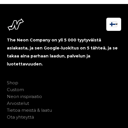
The Neon Company on yli 5 000 tyytyväistä
asiakasta, ja sen Google-luokitus on 5 tähteä, ja se
takaa aina parhaan laadun, palvelun ja
luotettavuuden.
Shop
Custom
Neon inspiraatio
Arvostelut
Tietoa meistä & laatu
Ota yhteyttä