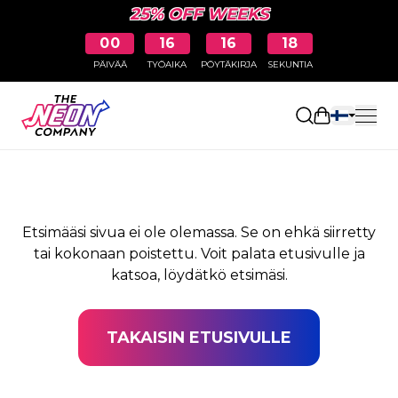
25% OFF WEEKS
00
16
16
18
PÄIVÄÄ
TYÖAIKA
PÖYTÄKIRJA
SEKUNTIA
SIVUA EI LÖYDY
Avaa ostosk
Etsimääsi sivua ei ole olemassa. Se on ehkä siirretty
tai kokonaan poistettu. Voit palata etusivulle ja
katsoa, löydätkö etsimäsi.
TAKAISIN ETUSIVULLE